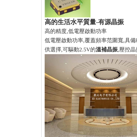
高的生活水平質量-
有源晶振
高的精度,低電壓啟動功率
低電壓啟動功率,覆蓋頻率范圍寬,具備
供選擇,可驅動2.5V的
溫補晶振
,壓控晶