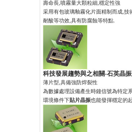
壽命長,噴霧量大顆粒細,穩定性強
采用有包玻璃釉霧化片面精制而成,技
耐酸等功效,具有防腐蝕等特點.
科技發展趨勢與之相關-
石英晶振
薄片型,具備強防焊裂性
為數據處理設備產生時鐘信號為特定系
環境條件下
貼片晶振
也能發揮穩定的起