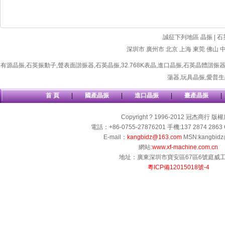
誠征下列地區 晶振 | 石
深圳市
廣州市
北京
上海
東莞
佛山
有源晶振
,
石英振動子
,
聲表面諧振器
,
石英晶振
,
32.768K表晶
,
進口晶振
,
石英晶體諧振
蕩器
,
玩具晶振
,
愛普生
首 頁
|
國產晶振
|
進口晶振
|
臺產晶振
|
Copyright ? 1996-2012 冠杰商行 版
電話：+86-0755-27876201 手機:137 2874 2863 
E-mail：
kangbidz@163.com
MSN:kangbidz
網站:
www.xf-machine.com.cn
地址：廣東深圳市寶安區67區6號庭威
粵ICP備12015018號-4