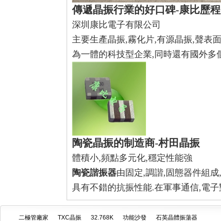
傳遞晶振行業的好口碑-
康比歷程
深圳康比電子有限公司
主要生產晶振,霧化片,有源晶振,聲表
為一體的科技型企業,同時還有國外多
陶瓷晶振的制造商-
村田晶振
體積小,頻點多元化,穩定性能強
陶瓷諧振器
由固定,調諧,固態器件組成
具有不錯的抗振性能.在軍事通信,電
二極管廠家
TXC晶振
32.768K
功能沙發
石英晶體振蕩器