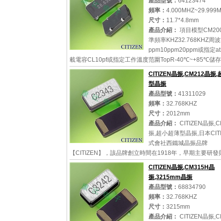
產品型號：
64123474
頻率：
4.000MHZ~29.999
尺寸：
11.7*4.8mm
產品介紹：
項目模型CM20
準頻率KHZ32.768KHZ周
ppm10ppm20ppm或指定a
載電容CL10pf或指定工作溫度范圍TopR-40℃~+85℃
TsTR-55℃~+125℃變曲點溫度TM25℃5℃溫度系
CITIZEN晶振,CM212晶振
數-0.0340.006ppm/℃動態電阻R...
型晶振
產品型號：
41311029
頻率：
32.768KHZ
尺寸：
2012mm
詳細參數
查看大圖
產品介紹：
CITIZEN晶振,
振,超小超薄型晶振,日本CIT
式會社西鐵城晶振品牌
【CITIZEN】，該品牌創立時間在1918年，早期主要研
計產品，在1959年西鐵城成功研發出防水，防振的手表，
CITIZEN晶振,CM315H晶
世界成為了個性時...
振,3215mm晶振
產品型號：
68834790
頻率：
32.768KHZ
尺寸：
3215mm
詳細參數
查看大圖
產品介紹：
CITIZEN晶振,C