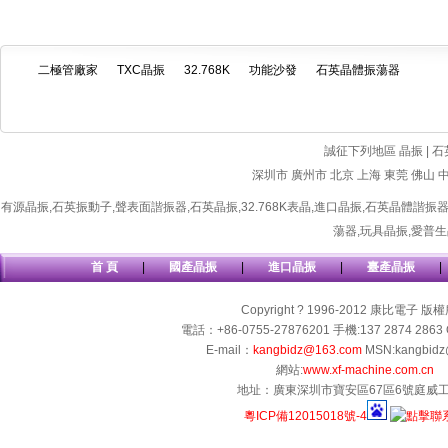
二極管廠家
TXC晶振
32.768K
功能沙發
石英晶體振蕩器
誠征下列地區 晶振 | 石
深圳市
廣州市
北京
上海
東莞
佛山
有源晶振
,
石英振動子
,
聲表面諧振器
,
石英晶振
,
32.768K表晶
,
進口晶振
,
石英晶體諧振
蕩器
,
玩具晶振
,
愛普生
首 頁
|
國產晶振
|
進口晶振
|
臺產晶振
|
Copyright ? 1996-2012 康比電子 版
電話：+86-0755-27876201 手機:137 2874 2863 
E-mail：
kangbidz@163.com
MSN:kangbidz
網站:
www.xf-machine.com.cn
地址：廣東深圳市寶安區67區6號庭威
粵ICP備12015018號-4