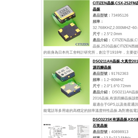
鐵城成功研發出防水，防振的手表，從此轟動世界成為了
CITIZEN晶振,CSX-252FM
品牌.在...
晶振
產品型號：
73495126
頻率：
32.768KHZ,2.000MHZ~60
詳細參數
查看大圖
尺寸：
2.5*2.0mm
產品介紹：
CITIZEN晶振,C
晶振,2520晶振CITIZEN
的前身為日本尚工舍時計研究所，創立于1918年，主要從
開發和制造，在1924年制造出第一只懷表。大多數人只知
DSO211AH晶振,大真空20
鐵城公司是做手表，時鐘產品類的，其實...
源四腳晶振
產品型號：
91762363
頻率：
1.2~80MHZ
尺寸：
2.0*1.6*0.72mm
詳細參數
查看大圖
產品介紹：
DSO211AH晶
2016晶振,有源四腳晶振該
最適合于GPS,以及衛星通訊
能電話等多用途的高穩定的頻率溫度特性晶振.為對應低電
產品.(DC+1.8V0.1Vto+2.9V0.1V對應IC可能)高度：最高0
DSO323SK有源晶振,KDS
積：...
石英晶振
產品型號：
40898913