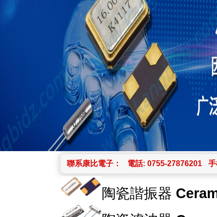
聯系康比電子：
電話: 0755-27876201
手機
陶瓷諧振器
Ceram