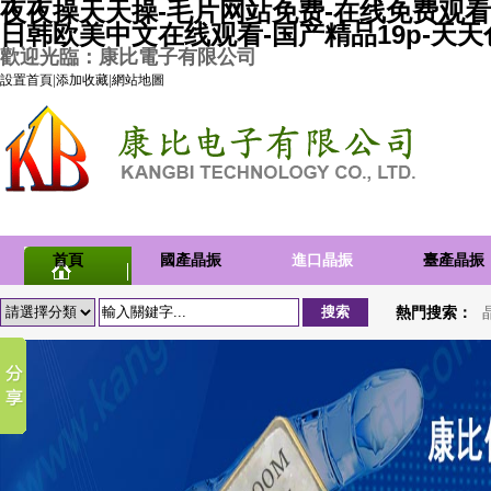
夜夜操天天操-毛片网站免费-在线免费观看
日韩欧美中文在线观看-国产精品19p-天
歡迎光臨：康比電子有限公司
設置首頁
|
添加收藏
|
網站地圖
首頁
國產晶振
進口晶振
臺產晶振
熱門搜索：