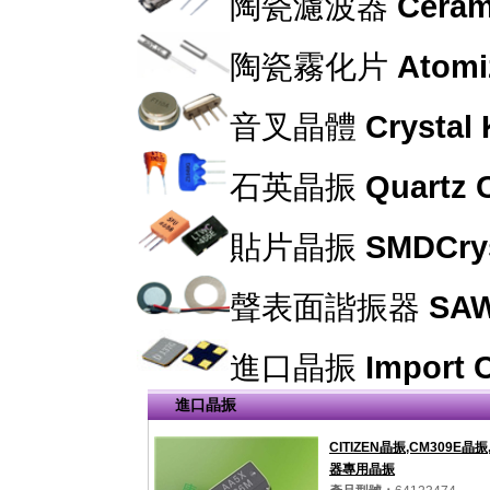
陶瓷濾波器
Cerami
陶瓷霧化片
Atomi
音叉晶體
Crystal
石英晶振
Quartz C
貼片晶振
SMDCrys
聲表面諧振器
SAW
進口晶振
Import C
進口晶振
CITIZEN晶振,CM309E晶
器專用晶振