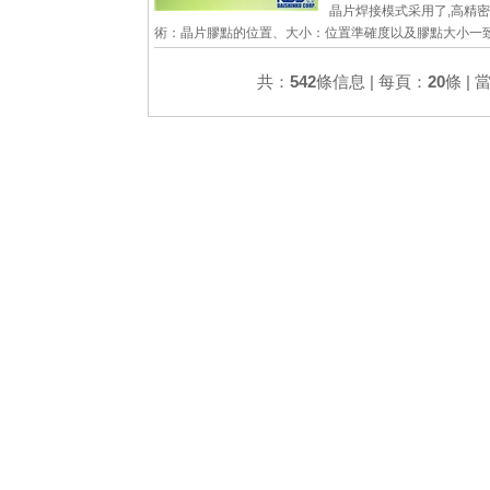
晶片焊接模式采用了,高精
術：晶片膠點的位置、大小：位置準確度以及膠點大小一致
圖像識別及高精密度數字定位系統的運用、使晶片的點膠
0.0...
共：
542
條信息 | 每頁：
20
條 | 
詳細參數
查看大圖