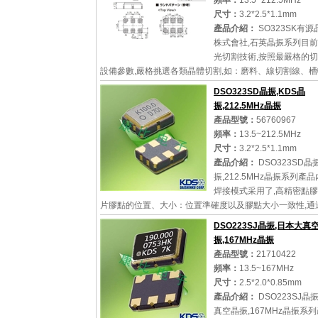
頻率：
13.5~212.5MHz
尺寸：
3.2*2.5*1.1mm
詳細參數
查看大圖
產品介紹：
SO323SK有源
株式會社,石英晶振系列目
光切割技術,按照最嚴格的
設備參數,嚴格挑選各類晶體切割,如：磨料、線切割線、槽
過以上方法使切割出的晶片在厚度一致性、平行度、表面
DSO323SD晶振,KDS晶
上...
振,212.5MHz晶振
產品型號：
56760967
頻率：
13.5~212.5MHz
尺寸：
3.2*2.5*1.1mm
詳細參數
查看大圖
產品介紹：
DSO323SD晶
振,212.5MHz晶振系列產
焊接模式采用了,高精密點
片膠點的位置、大小：位置準確度以及膠點大小一致性,通
別及高精密度數字定位系統的運用、使晶片的點膠的精度
DSO223SJ晶振,日本大真
0.02mm之...
振,167MHz晶振
產品型號：
21710422
頻率：
13.5~167MHz
尺寸：
2.5*2.0*0.85mm
詳細參數
查看大圖
產品介紹：
DSO223SJ晶
真空晶振,167MHz晶振系