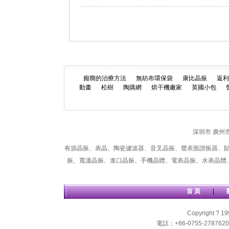
癲癇的治療方法
無紡布環保袋
康比晶振
返
動畫
松樹
陶購網
烘干機廠家
英國小包
深圳市
廣州
有源晶振
、
表晶
、
陶瓷濾波器
、
音叉晶振
、
聲表面諧振器
、
振
、
寬溫晶振
、
進口晶振
、
手機晶體
、
電表晶振
、
水表晶體
首 頁
|
Copyright ?
電話：+86-0755-27876201