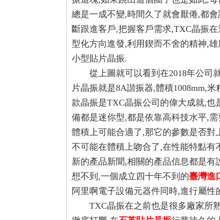
總是一成不變,時間久了就會厭倦,都會
斷跟進客戶,把握客戶需求,TXC晶振
型化方向進發,利用鍥而不舍的精神,
小型貼片晶振.
從上圖就可以看到在2018年公司就
片晶振就是8A諧振器,體積1008mm
款晶振是TXC晶振公司的偉大成就,也
備都是迷你型,都是依靠高科技水平,需
體積上可能合適了,那它的參數是否對
不可能在體積上吻合了,在性能特點有不
新的產品新聞,相關的產品信息都是有說
想不到,一個成立四十年不到的
臺灣進
阿里啊電子設備元器件同時,進行屬性的
TXC晶振在之前也是很多廠家所熟知