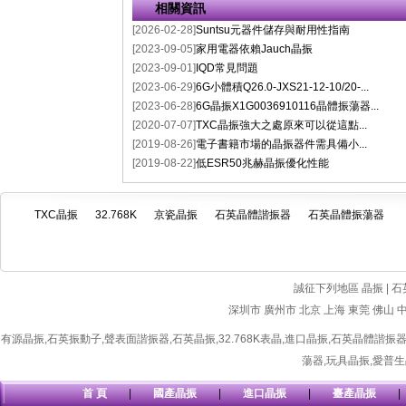
相關資訊
[2026-02-28]
Suntsu元器件儲存與耐用性指南
[2023-09-05]
家用電器依賴Jauch晶振
[2023-09-01]
IQD常見問題
[2023-06-29]
6G小體積Q26.0-JXS21-12-10/20-...
[2023-06-28]
6G晶振X1G0036910116晶體振蕩器...
[2020-07-07]
TXC晶振強大之處原來可以從這點...
[2019-08-26]
電子書籍市場的晶振器件需具備小...
[2019-08-22]
低ESR50兆赫晶振優化性能
TXC晶振
32.768K
京瓷晶振
石英晶體諧振器
石英晶體振蕩器
誠征下列地區 晶振 | 石
深圳市
廣州市
北京
上海
東莞
佛山
有源晶振
,
石英振動子
,
聲表面諧振器
,
石英晶振
,
32.768K表晶
,
進口晶振
,
石英晶體諧振
蕩器
,
玩具晶振
,
愛普生
首 頁
|
國產晶振
|
進口晶振
|
臺產晶振
|