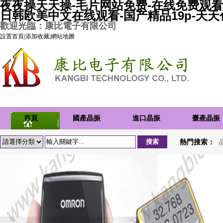
夜夜操天天操-毛片网站免费-在线免费观看
日韩欧美中文在线观看-国产精品19p-天
歡迎光臨：康比電子有限公司
設置首頁
|
添加收藏
|
網站地圖
首頁
國產晶振
進口晶振
臺產晶振
熱門搜索：