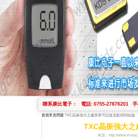
聯系康比電子：
電話: 0755-27876201
手機
首頁
常見問題
TXC晶振強大之處原來可以從這點得到結論
TXC晶振強大
來源：http://www.xf-