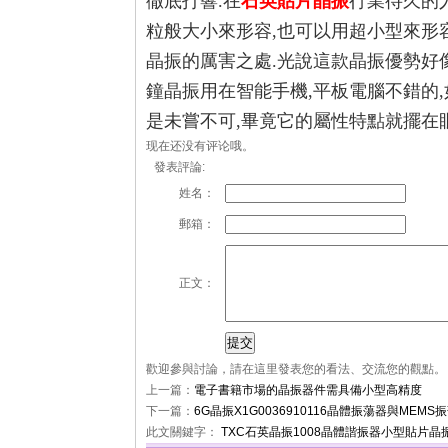
徹底打響.在
石英貼片晶振
行業待久的
粒般大小來形容,也可以用超小型來形容
晶振的厲害之處.光說這款晶振優勢好
鐘晶振用在智能手機,平板電腦不錯的
是未嘗不可,畢竟它的屬性特點就擺在眼
现在还没有评论哦。
發表評論:
姓名：
郵箱：
正文：
歡迎參與討論，請在這里發表您的看法、交流您的觀點。
上一篇：
電子書籍市場的晶振器件需具備小型高精度
下一篇：
6G晶振X1G0036910116晶體振蕩器與MEM
此文關鍵字：
TXC石英晶振
1008晶體諧振器
小型貼片晶