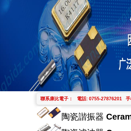
聯系康比電子：
電話: 0755-27876201
手機
陶瓷諧振器
Ceram