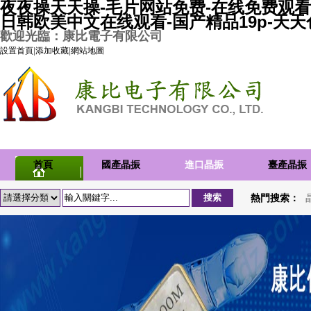
夜夜操天天操-毛片网站免费-在线免费观看
日韩欧美中文在线观看-国产精品19p-天
歡迎光臨：康比電子有限公司
設置首頁
|
添加收藏
|
網站地圖
首頁
國產晶振
進口晶振
臺產晶振
熱門搜索：