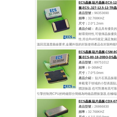
ECS晶振,貼片晶振,ECX-1
振,ECS-.327-12.5-12-TR晶
產品型號：
96353690
詳細參數
查看大圖
頻率：
32.768KHZ
尺寸：
2.0*1.2mm
產品介紹：
產品具有優良的
耐環境特性,可發揮晶振優
性,符合RoHS規定,滿足無
溫回流溫度曲線要求,金屬外殼的封裝使得產品在封裝時能
瓷諧振器外殼更好的耐沖擊性.
ECS晶振,貼片晶振,CSM-8
振,ECS-80-18-20BQ-DS
產品型號：
89751012
頻率：
8~36MHZ
詳細參數
查看大圖
尺寸：
7.0*5.0mm
產品介紹：
貼片石英晶振最
車載電子領域的小型表面貼
體諧振器.也可對應有高可
引擎控制用CPU的時鐘部分簡稱為時鐘晶體振蕩器,在極
境條件下也能發揮穩定的起振特性
ECS晶振,貼片晶振,CDX-0
產品型號：
26866830
頻率：
32.768KHZ