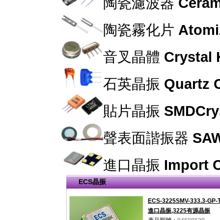
陶瓷濾波器
Cerami
陶瓷霧化片
Atomi
音叉晶體
Crystal
石英晶振
Quartz C
貼片晶振
SMDCrys
聲表面諧振器
SAW
進口晶振
Import C
ECS晶振
ECS-3225SMV-333.3-GP
進口晶振,3225有源晶振