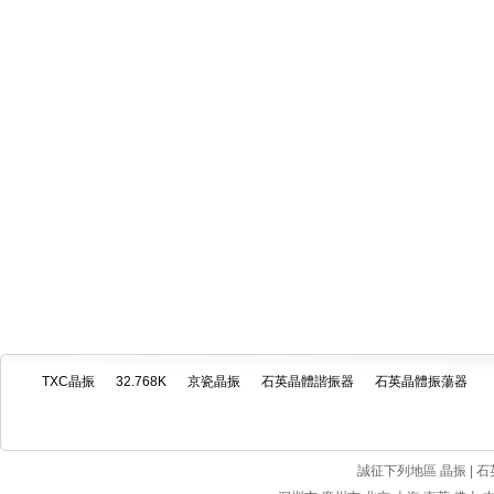
TXC晶振
32.768K
京瓷晶振
石英晶體諧振器
石英晶體振蕩器
誠征下列地區 晶振 | 石