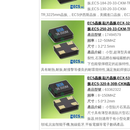
振,ECS-184-20-33-CKM
振,ECS-130-20-33-CKM-
TR,3225mm晶振,，ECS伊西斯晶振，美國進口晶振，ECX
款小體積晶振，外形尺寸3.2x2.5x0.8mm晶振，陶瓷封
ECS晶振,貼片晶振,ECX-3
晶振，無源晶振，石英晶...
振,ECS-250-20-33-CKM-T
產品型號：
17494579
頻率：
12~50MHZ
尺寸：
3.2*2.5mm
詳細參數
查看大圖
產品介紹：
小型,超薄型具
裂性,石英晶體在極端嚴酷
下也能發揮穩定的起振特性
具有耐熱,耐振,耐撞擊等優良的耐環境特性,滿足無鉛焊接
回流溫度曲線要求,符合AEC-Q200標準.
ECS晶振,貼片晶振,ECX-5
振,ECS-320-8-30B-CKM
產品型號：
63362322
頻率：
8~150MHZ
詳細參數
查看大圖
尺寸：
5.0*3.2mm
產品介紹：
小型貼片石英晶
尺寸具有薄型表面貼片型石
振器,特別適用于有小型化
領域,比如智能手機,無線藍牙,平板電腦等電子數碼產品.