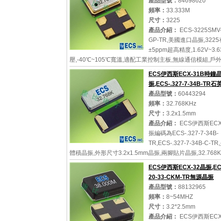
產品型號：
84698620
頻率：
33.333M
尺寸：
3225
產品介紹：
ECS-3225SMV-
GP-TR,美國進口晶振,322
±5ppm超高精度,1.62V~3.
壓,-40℃~105℃寬溫,適配工業控制主板,無線通信模組,戶
備,企業級網絡交換機,一站式解決高端設備高精度時鐘元
ECS伊西斯ECX-31B時鐘
求...
振,ECS-.327-7-34B-TR
產品型號：
60443294
頻率：
32.768KHz
尺寸：
3.2x1.5mm
詳細參數
查看大圖
產品介紹：
ECS伊西斯ECX
振編碼為ECS-.327-7-34B-
TR,ECS-.327-7-34B-C-
體積晶振,外形尺寸3.2x1.5mm晶振,兩腳貼片晶振,32.768K
無源晶振,石英晶振,石英晶體諧振器,具有超小型,輕薄型,
ECS伊西斯ECX-32晶振,ECS
境特點,被廣...
20-33-CKM-TR無源晶振
產品型號：
88132965
頻率：
8~54MHZ
尺寸：
3.2*2.5mm
詳細參數
查看大圖
產品介紹：
ECS伊西斯ECX