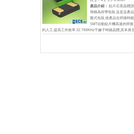
尺寸：
4.1*1.5*0.9mm
詳細參數
查看大圖
產品介紹：
貼片石英晶體諧
簡稱為排帶包裝,這是這產
盤式包裝,使產品在焊接時
SMT自動貼片機高速的焊接
約人工,提高工作效率.32.768KHz千赫子時鐘晶體,其本身
在時鐘控制產品,或者是控制模塊
詳細參數
查看大圖