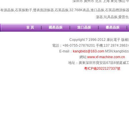
深圳市
廣州市
北京
上海
東莞
佛山
有源晶振
,
石英振動子
,
聲表面諧振器
,
石英晶振
,
32.768K表晶
,
進口晶振
,
石英晶體諧振
蕩器
,
玩具晶振
,
愛普生
首 頁
|
國產晶振
|
進口晶振
|
臺產晶振
|
Copyright ? 1996-2012 康比電子 版
電話：+86-0755-27876201 手機:137 2874 2863 
E-mail：
kangbidz@163.com
MSN:kangbidz
網站:
www.xf-machine.com.cn
地址：廣東深圳市寶安區67區6號庭威
粵ICP備2022127337號