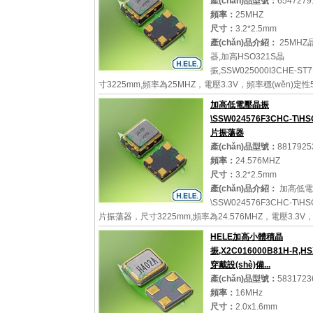
產(chǎn)品型號：
6547279
頻率：
25MHZ
尺寸：
3.2*2.5mm
產(chǎn)品介紹：
25MHZ
器,加高HSO321S晶
振,SSW025000I3CHE-S
寸3225mm,頻率為25MHZ，電壓3.3V，頻率穩(wěn)定性
溫度范圍-40℃~+85℃，臺灣HELE晶振，加高有源振蕩器
加高低電壓晶振
3225mm有源晶振，石英晶體振蕩器，OSC晶振，有源...
\SSW024576F3CHC-T\H
片振蕩器
產(chǎn)品型號：
8817925
頻率：
24.576MHZ
詳細參數(shù)
查看大圖
尺寸：
3.2*2.5mm
產(chǎn)品介紹：
加高低電
\SSW024576F3CHC-T\H
片振蕩器，尺寸3225mm,頻率為24.576MHZ，電壓3.3V
(wěn)定性30PPM，溫度范圍-40~85C，HELE有源晶
HELE加高小體積晶
晶振，SPXO振蕩器，OSC貼片晶振，SMD振蕩器，石英
振,X2C016000B81H-R,H
器...
穿戴設(shè)備...
產(chǎn)品型號：
5831723
頻率：
16MHz
尺寸：
2.0x1.6mm
詳細參數(shù)
查看大圖