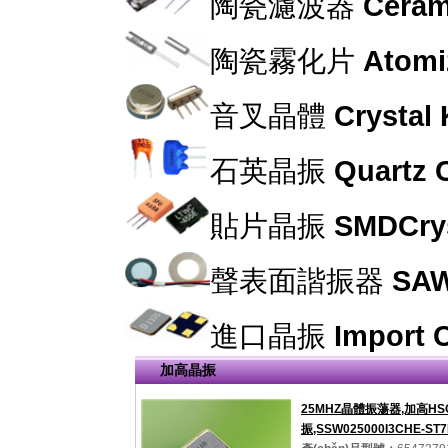
陶瓷濾波器
Cerami
陶瓷霧化片
Atomi
音叉晶體
Crystal
石英晶振
Quartz C
貼片晶振
SMDCrys
聲表面諧振器
SAW
進口晶振
Import C
加高晶振
25MHZ晶體振蕩器,加高HS
振,SSW025000I3CHE-ST7R