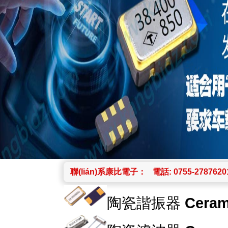
聯(lián)系康比電子：
電話: 0755-2787620
陶瓷諧振器
Ceram