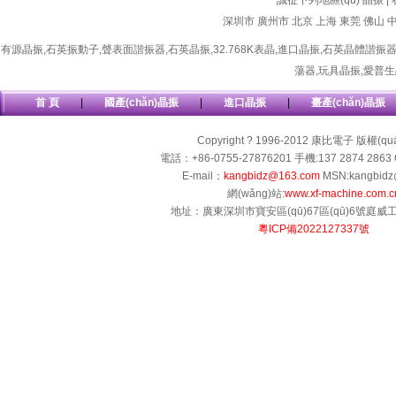
誠征下列地區(qū) 晶振 |
深圳市
廣州市
北京
上海
東莞
佛山
有源晶振
,
石英振動子
,
聲表面諧振器
,
石英晶振
,
32.768K表晶
,
進口晶振
,
石英晶體諧振
蕩器
,
玩具晶振
,
愛普生
首 頁
|
國產(chǎn)晶振
|
進口晶振
|
臺產(chǎn)晶振
Copyright ? 1996-2012 康比電子 版權(q
電話：+86-0755-27876201 手機:137 2874 2863 
E-mail：
kangbidz@163.com
MSN:kangbidz
網(wǎng)站:
www.xf-machine.com.c
地址：廣東深圳市寶安區(qū)67區(qū)6號庭威工業(
粵ICP備2022127337號