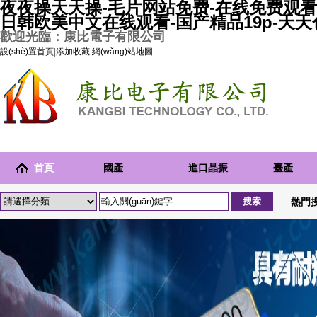
夜夜操天天操-毛片网站免费-在线免费观看
日韩欧美中文在线观看-国产精品19p-天
歡迎光臨：康比電子有限公司
設(shè)置首頁
|
添加收藏
|
網(wǎng)站地圖
首頁
國產
進口晶振
臺產
(chǎn)晶
(chǎn)晶
熱門
振
振