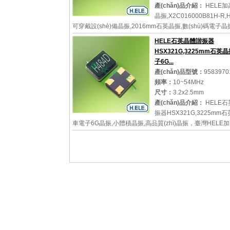
產(chǎn)品介紹：
HELE
晶振,X2C016000B81H-R,
可穿戴設(shè)備晶振,2016mm石英晶振,數(shù)碼電子
HELE加高晶振，型號：HSX211S，編碼為：X2C016000B
HELE石英晶體諧振器
R，小體積晶振尺寸：2.0x1.6mm封裝，四腳貼片晶振，
HSX321G,3225mm石英
振，無源晶...
子6G...
產(chǎn)品型號：
9583970
頻率：
10~54MHz
尺寸：
3.2x2.5mm
詳細參數(shù)
查看大圖
產(chǎn)品介紹：
HELE
振器HSX321G,3225mm
車電子6G晶振,小體積晶振,高品質(zhì)晶振，臺灣HELE
型號：HSX321G，小體積晶振尺寸：3.2x2.5mm，SMD
體，四腳貼片晶振，石英晶振，無源晶振，石英晶體諧振器，
詳細參數(shù)
查看大圖