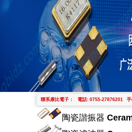
聯系康比電子：
電話: 0755-27876201
手機
陶瓷諧振器
Ceram