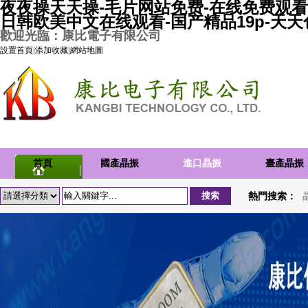
夜夜操天天操-毛片网站免费-在线免费观看
日韩欧美中文在线观看-国产精品19p-天
歡迎光臨：康比電子有限公司
設置首頁
|
添加收藏
|
網站地圖
首頁
國產晶振
進口晶振
臺產晶振
熱門搜索：