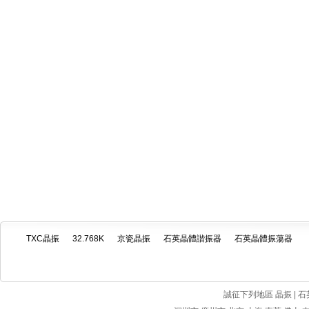
TXC晶振
32.768K
京瓷晶振
石英晶體諧振器
石英晶體振蕩器
誠征下列地區 晶振 | 石