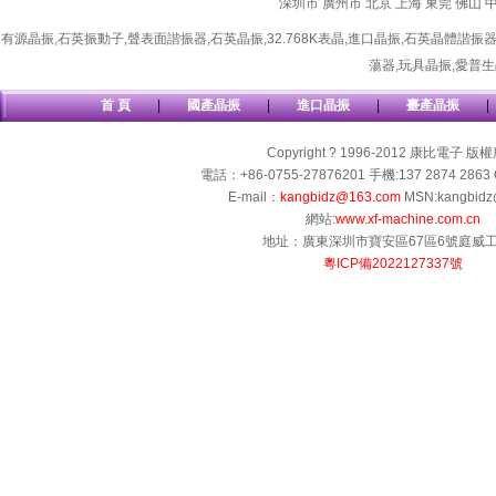
深圳市
廣州市
北京
上海
東莞
佛山
有源晶振
,
石英振動子
,
聲表面諧振器
,
石英晶振
,
32.768K表晶
,
進口晶振
,
石英晶體諧振
蕩器
,
玩具晶振
,
愛普生
首 頁
|
國產晶振
|
進口晶振
|
臺產晶振
|
Copyright ? 1996-2012 康比電子 版
電話：+86-0755-27876201 手機:137 2874 2863 
E-mail：
kangbidz@163.com
MSN:kangbidz
網站:
www.xf-machine.com.cn
地址：廣東深圳市寶安區67區6號庭威
粵ICP備2022127337號