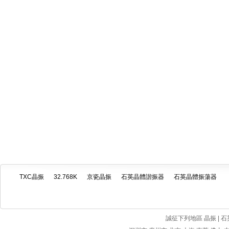
TXC晶振
32.768K
京瓷晶振
石英晶體諧振器
石英晶體振蕩器
誠征下列地區 晶振 | 石