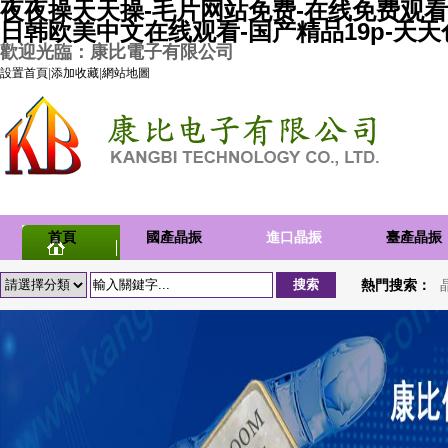
夜夜操天天操-毛片网站免费-在线免费观看
日韩欧美中文在线观看-国产精品19p-天
歡迎光臨：康比電子有限公司
設置首頁
|
添加收藏
|
網站地圖
首頁
國產晶振
進口晶振
臺產晶振
熱門搜索：