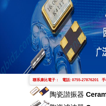
聯系康比電子：
電話: 0755-27876201
手機
陶瓷諧振器
Ceram