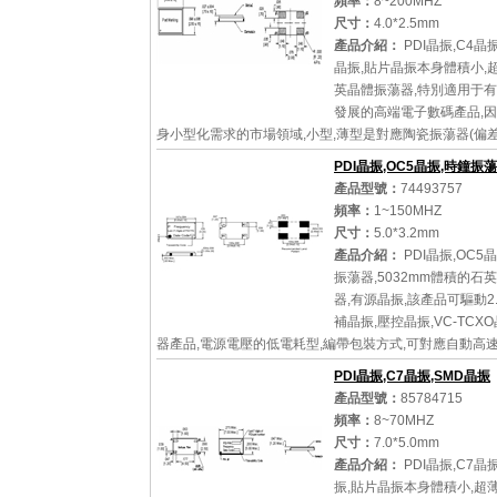
頻率：
8~200MHZ
尺寸：
4.0*2.5mm
產品介紹：
PDI晶振,C4晶
晶振,貼片晶振本身體積小,
英晶體振蕩器,特別適用于
發展的高端電子數碼產品,
身小型化需求的市場領域,小型,薄型是對應陶瓷振蕩器(偏差
通的石英晶體振蕩器(偏差...
PDI晶振,OC5晶振,時鐘振
產品型號：
74493757
頻率：
1~150MHZ
尺寸：
5.0*3.2mm
詳細參數
查看大圖
產品介紹：
PDI晶振,OC5
振蕩器,5032mm體積的石
器,有源晶振,該產品可驅動2
補晶振,壓控晶振,VC-TCX
器產品,電源電壓的低電耗型,編帶包裝方式,可對應自動高
自動焊接,及IR回流焊接(無鉛對...
PDI晶振,C7晶振,SMD晶振
產品型號：
85784715
頻率：
8~70MHZ
尺寸：
7.0*5.0mm
詳細參數
查看大圖
產品介紹：
PDI晶振,C7晶
振,貼片晶振本身體積小,超