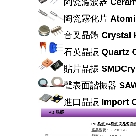
陶瓷濾波器
Cerami
陶瓷霧化片
Atomi
音叉晶體
Crystal
石英晶振
Quartz C
貼片晶振
SMDCrys
聲表面諧振器
SAW
進口晶振
Import C
PDI晶振
PDI晶振,C4晶振,高品質晶
產品型號：
51230270