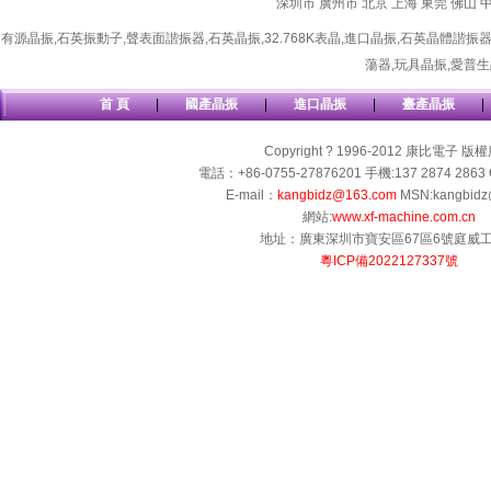
深圳市
廣州市
北京
上海
東莞
佛山
有源晶振
,
石英振動子
,
聲表面諧振器
,
石英晶振
,
32.768K表晶
,
進口晶振
,
石英晶體諧振
蕩器
,
玩具晶振
,
愛普生
首 頁
|
國產晶振
|
進口晶振
|
臺產晶振
|
Copyright ? 1996-2012 康比電子 版
電話：+86-0755-27876201 手機:137 2874 2863 
E-mail：
kangbidz@163.com
MSN:kangbidz
網站:
www.xf-machine.com.cn
地址：廣東深圳市寶安區67區6號庭威
粵ICP備2022127337號