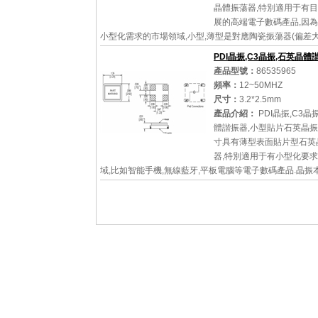
晶體振蕩器,特別適用于有
展的高端電子數碼產品,因
小型化需求的市場領域,小型,薄型是對應陶瓷振蕩器(偏差大
的石英晶體振蕩器(偏差小...
PDI晶振,C3晶振,石英晶體
產品型號：
86535965
頻率：
12~50MHZ
尺寸：
3.2*2.5mm
詳細參數
查看大圖
產品介紹：
PDI晶振,C3晶
體諧振器,小型貼片石英晶振
寸具有薄型表面貼片型石英
器,特別適用于有小型化要
域,比如智能手機,無線藍牙,平板電腦等電子數碼產品.晶振
型,薄型,重量輕,晶體具有...
詳細參數
查看大圖