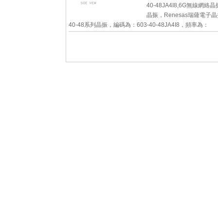
40-48JA4I8,6G無線網絡
晶振，Renesas瑞薩電子晶
40-48系列晶振，編碼為：603-40-48JA4I8，頻率為：
40.000MHz，小體積晶振尺寸：3.2x2.5mm封裝，四腳
石英晶振，無源晶...
詳細參數
查看大圖