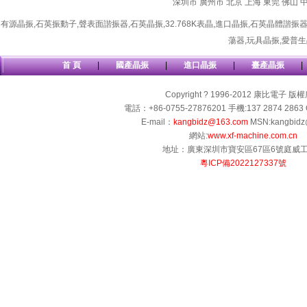
深圳市
廣州市
北京
上海
東莞
佛山
有源晶振
,
石英振動子
,
聲表面諧振器
,
石英晶振
,
32.768K表晶
,
進口晶振
,
石英晶體諧振
蕩器
,
玩具晶振
,
愛普生
首 頁
|
國產晶振
|
進口晶振
|
臺產晶振
|
Copyright ? 1996-2012 康比電子 版
電話：+86-0755-27876201 手機:137 2874 2863 
E-mail：
kangbidz@163.com
MSN:kangbidz
網站:
www.xf-machine.com.cn
地址：廣東深圳市寶安區67區6號庭威
粵ICP備2022127337號