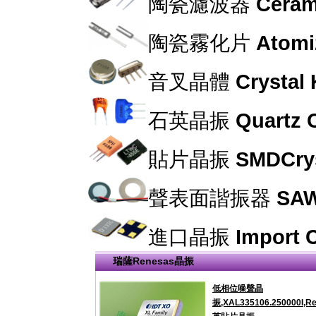
陶瓷濾波器
Cerami
陶瓷霧化片
Atomi
音叉晶體
Crystal
石英晶振
Quartz C
貼片晶振
SMDCrys
聲表面諧振器
SAW
進口晶振
Import C
瑞薩Renesas晶振
低相位噪聲晶
振,XAL335106.250000I,R