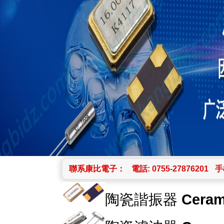
聯系康比電子：
電話: 0755-27876201
手機
陶瓷諧振器
Ceram