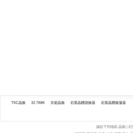
TXC晶振
32.768K
京瓷晶振
石英晶體諧振器
石英晶體振蕩器
誠征下列地區 晶振 | 石