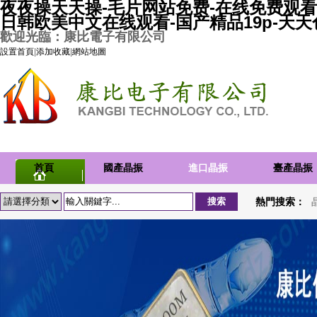
夜夜操天天操-毛片网站免费-在线免费观看
日韩欧美中文在线观看-国产精品19p-天
歡迎光臨：康比電子有限公司
設置首頁
|
添加收藏
|
網站地圖
首頁
國產晶振
進口晶振
臺產晶振
熱門搜索：