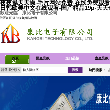
夜夜操天天操-毛片网站免费-在线免费观看
日韩欧美中文在线观看-国产精品19p-天
歡迎光臨：康比電子有限公司
設置首頁
|
添加收藏
|
網站地圖
首頁
國產晶振
進口晶振
臺產晶振
熱門搜索：