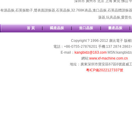
深圳市
廣州市
北京
上海
東莞
佛山
有源晶振
,
石英振動子
,
聲表面諧振器
,
石英晶振
,
32.768K表晶
,
進口晶振
,
石英晶體諧振
蕩器
,
玩具晶振
,
愛普生
首 頁
|
國產晶振
|
進口晶振
|
臺產晶振
|
Copyright ? 1996-2012 康比電子 版
電話：+86-0755-27876201 手機:137 2874 2863 
E-mail：
kangbidz@163.com
MSN:kangbidz
網站:
www.xf-machine.com.cn
地址：廣東深圳市寶安區67區6號庭威
粵ICP備2022127337號