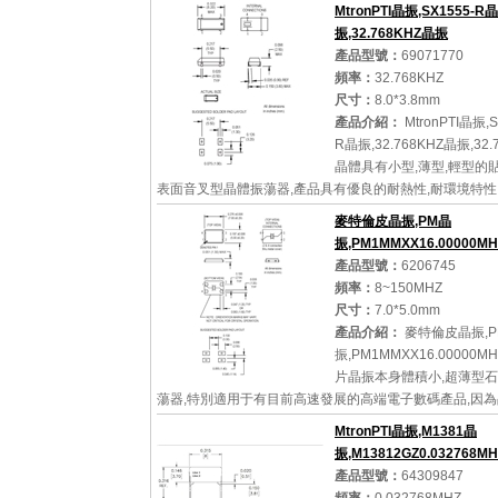
動CMOS集成電路,產品本身已實現與薄型IC(TSSOP封裝,T
MtronPTI晶振,SX1555-R晶
裝)同樣的1mm厚度,斷開時的消費電流是15A以...
振,32.768KHZ晶振
產品型號：
69071770
頻率：
32.768KHZ
尺寸：
8.0*3.8mm
詳細參數
查看大圖
產品介紹：
MtronPTI晶振,S
R晶振,32.768KHZ晶振,32
晶體具有小型,薄型,輕型的
表面音叉型晶體振蕩器,產品具有優良的耐熱性,耐環境特性
晶振優良的電氣特性,符合RoHS規定,滿足無鉛焊接的高
麥特倫皮晶振,PM晶
曲...
振,PM1MMXX16.00000M
產品型號：
6206745
頻率：
8~150MHZ
尺寸：
7.0*5.0mm
詳細參數
查看大圖
產品介紹：
麥特倫皮晶振,P
振,PM1MMXX16.00000M
片晶振本身體積小,超薄型
蕩器,特別適用于有目前高速發展的高端電子數碼產品,因
小型化需求的市場領域,小型,薄型是對應陶瓷振蕩器(偏差大
MtronPTI晶振,M1381晶
的石...
振,M13812GZ0.032768M
產品型號：
64309847