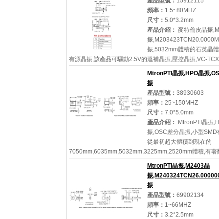
產品型號：
15912115
頻率：
1.5~80MHZ
尺寸：
5.0*3.2mm
產品介紹：
麥特倫皮晶振,M
振,M203423TCN20.0000
振,5032mm體積的石英晶體
有源晶振,該產品可驅動2.5V的溫補晶振,壓控晶振,VC-TC
蕩器產品,電源電壓的低電耗型,編帶包裝方式,可對應自動
MtronPTI晶振,HPO晶振,
機自動焊接...
振
產品型號：
38930603
頻率：
25~150MHZ
尺寸：
7.0*5.0mm
詳細參數
查看大圖
產品介紹：
MtronPTI晶振,
振,OSC差分晶振,小型SMD
從最初超大體積到現在的
7050mm,6035mm,5032mm,3225mm,2520mm體積,
的改變,體積的變小也使產品帶來了更高的穩定性能,接縫
MtronPTI晶振,M2403晶
體振蕩器,精度高,覆蓋...
振,M240324TCN26.0000
振
產品型號：
69902134
頻率：
1~66MHZ
詳細參數
查看大圖
尺寸：
3.2*2.5mm