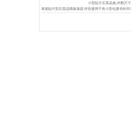
小型貼片石英晶振,外觀尺
表面貼片型石英晶體振蕩器,特別適用于有小型化要求的市
如智能手機,無線藍牙,平板電腦等電子數碼產品.晶振本身超
薄...
詳細參數
查看大圖