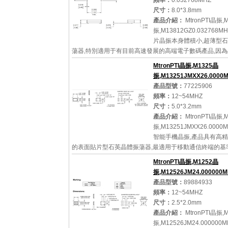
頻率：
0.032768MHZ
尺寸：
8.0*3.8mm
詳細參數
查看大圖
產品介紹：
MtronPTI晶振,
振,M13812GZ0.032768M
片晶振本身體積小,超薄型
蕩器,特別適用于有目前高速發展的高端電子數碼產品,因
小型化需求的市場領域,小型,薄型是對應陶瓷振蕩器(偏差大
MtronPTI晶振,M1325晶
通...
振,M13251JMXX26.000
產品型號：
77225906
頻率：
12~54MHZ
尺寸：
5.0*3.2mm
詳細參數
查看大圖
產品介紹：
MtronPTI晶振,
振,M13251JMXX26.0000
智能手機晶振,產品具有高
的表面貼片型石英晶體振蕩器,最適用于移動通信終端的基
移動通信領域.比如智能手機,無線通信,衛星導航,平臺基站
MtronPTI晶振,M1252晶
的...
振,M12526JM24.000000
產品型號：
89884933
頻率：
12~54MHZ
尺寸：
2.5*2.0mm
詳細參數
查看大圖
產品介紹：
MtronPTI晶振,
振,M12526JM24.000000