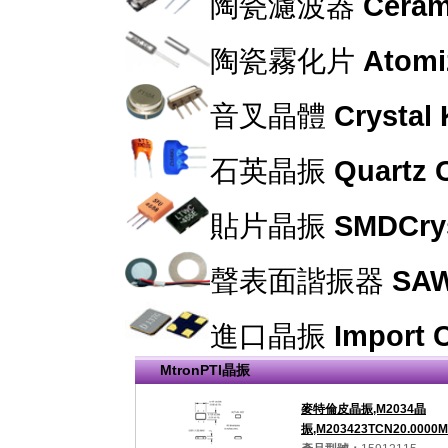
陶瓷濾波器
Cerami
陶瓷霧化片
Atomi
音叉晶體
Crystal
石英晶振
Quartz C
貼片晶振
SMDCrys
聲表面諧振器
SAW
進口晶振
Import C
MtronPTI晶振
麥特倫皮晶振,M2034晶
振,M203423TCN20.000