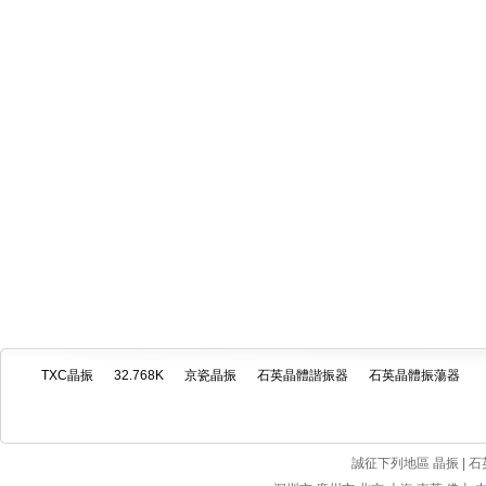
TXC晶振
32.768K
京瓷晶振
石英晶體諧振器
石英晶體振蕩器
誠征下列地區 晶振 | 石