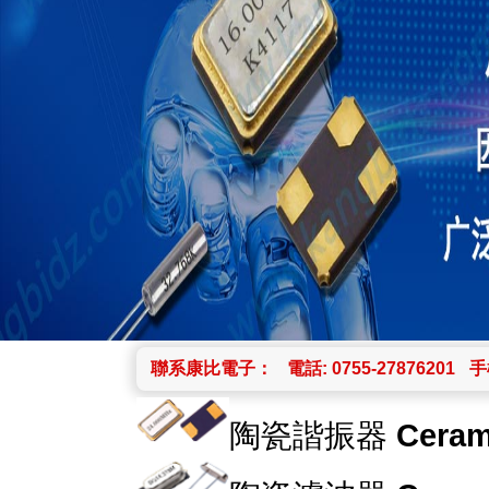
聯系康比電子：
電話: 0755-27876201
手機
陶瓷諧振器
Ceram