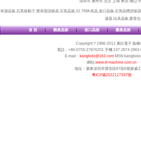
深圳市
廣州市
北京
上海
東莞
佛山
有源晶振
,
石英振動子
,
聲表面諧振器
,
石英晶振
,
32.768K表晶
,
進口晶振
,
石英晶體諧振
蕩器
,
玩具晶振
,
愛普生
首 頁
|
國產晶振
|
進口晶振
|
臺產晶振
|
Copyright ? 1996-2012 康比電子 版
電話：+86-0755-27876201 手機:137 2874 2863 
E-mail：
kangbidz@163.com
MSN:kangbidz
網站:
www.xf-machine.com.cn
地址：廣東深圳市寶安區67區6號庭威
粵ICP備2022127337號