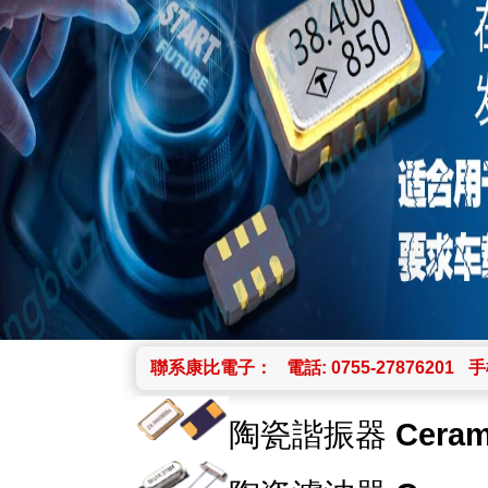
聯系康比電子：
電話: 0755-27876201
手機
陶瓷諧振器
Ceram