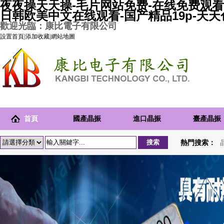
夜夜操天天操-毛片网站免费-在线免费观看
日韩欧美中文在线观看-国产精品19p-天
歡迎光臨：康比電子有限公司
設置首頁
|
添加收藏
|
網站地圖
首頁
國產晶振
進口晶振
臺產晶振
熱門搜索：