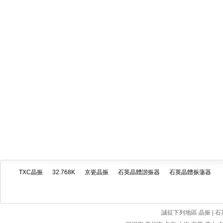
TXC晶振
32.768K
京瓷晶振
石英晶體諧振器
石英晶體振蕩器
誠征下列地區 晶振 | 石