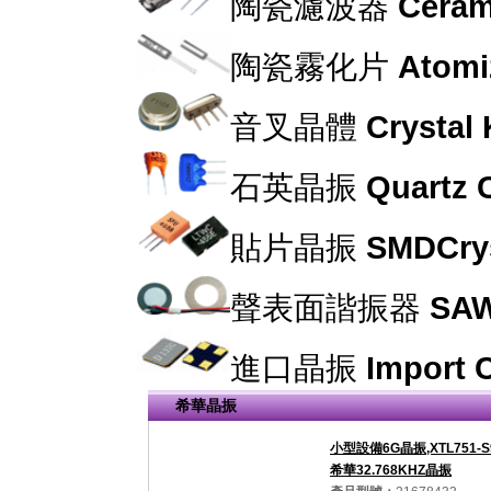
陶瓷濾波器
Cerami
陶瓷霧化片
Atomi
音叉晶體
Crystal
石英晶振
Quartz C
貼片晶振
SMDCrys
聲表面諧振器
SAW
進口晶振
Import C
希華晶振
小型設備6G晶振,XTL751-S9
希華32.768KHZ晶振