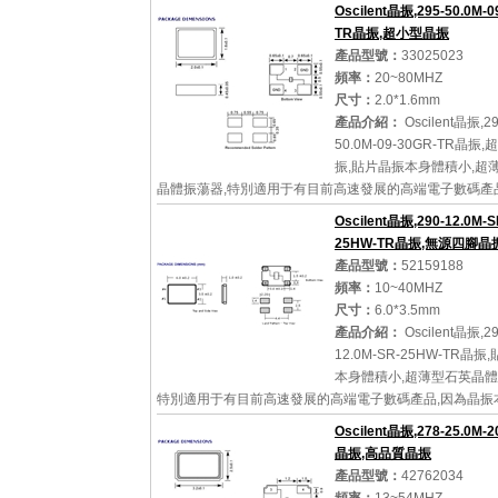
晶體振蕩器產品,電源電壓的低電耗型,編帶包裝方式,可對
Oscilent晶振,295-50.0M-0
速貼片機自...
TR晶振,超小型晶振
產品型號：
33025023
頻率：
20~80MHZ
尺寸：
2.0*1.6mm
詳細參數
查看大圖
產品介紹：
Oscilent晶振,29
50.0M-09-30GR-TR晶振
振,貼片晶振本身體積小,超
晶體振蕩器,特別適用于有目前高速發展的高端電子數碼產
振本身小型化需求的市場領域,小型,薄型是對應陶瓷振蕩器(
Oscilent晶振,290-12.0M-S
和普...
25HW-TR晶振,無源四腳晶
產品型號：
52159188
頻率：
10~40MHZ
尺寸：
6.0*3.5mm
詳細參數
查看大圖
產品介紹：
Oscilent晶振,29
12.0M-SR-25HW-TR晶
本身體積小,超薄型石英晶體
特別適用于有目前高速發展的高端電子數碼產品,因為晶振
化需求的市場領域,小型,薄型是對應陶瓷振蕩器(偏差大)和
Oscilent晶振,278-25.0M-2
英晶...
晶振,高品質晶振
產品型號：
42762034