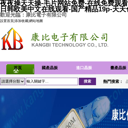
夜夜操天天操-毛片网站免费-在线免费观看
日韩欧美中文在线观看-国产精品19p-天
歡迎光臨：康比電子有限公司
設置首頁
|
添加收藏
|
網站地圖
首頁
國產晶振
進口晶振
臺產晶振
熱門搜索：