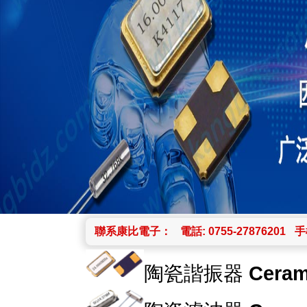
聯系康比電子：
電話: 0755-27876201
手機
陶瓷諧振器
Ceram