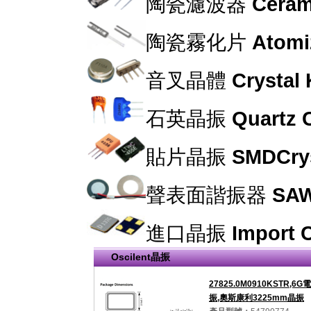
陶瓷濾波器
Cerami
陶瓷霧化片
Atomi
音叉晶體
Crystal
石英晶振
Quartz C
貼片晶振
SMDCrys
聲表面諧振器
SAW
進口晶振
Import C
Oscilent晶振
27825.0M0910KSTR,6
振,奧斯康利3225mm晶振