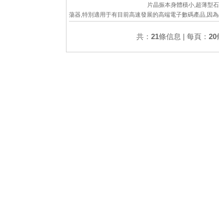
片晶振本身體積小,超薄型
蕩器,特別適用于有目前高速發展的高端電子數碼產品,因
小型化需求的市場領域,小型,薄型是對應陶瓷振蕩器(偏差大
通...
共：
21
條信息 | 每頁：
20
詳細參數
查看大圖