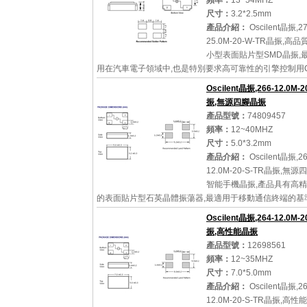
頻率：
13~54MHZ
尺寸：
3.2*2.5mm
詳細參數
查看大圖
產品介紹：
Oscilent晶振,27
25.0M-20-W-TR晶振,高
小型表面貼片型SMD晶振,
用在汽車電子領域中,也是特別要求高可靠性的引擎控制用
鐘部分.低頻晶振可從7.98MHz起對應,小型,超薄型具備強
Oscilent晶振,266-12.0M-
石英晶...
振,無源四腳晶振
產品型號：
74809457
頻率：
12~40MHZ
尺寸：
5.0*3.2mm
詳細參數
查看大圖
產品介紹：
Oscilent晶振,26
12.0M-20-S-TR晶振,無源
智能手機晶振,產品具有高
的表面貼片型石英晶體振蕩器,最適用于移動通信終端的基
移動通信領域.比如智能手機,無線通信,衛星導航,平臺基站
Oscilent晶振,264-12.0M-
的...
振,高性能晶振
產品型號：
12698561
頻率：
12~35MHZ
尺寸：
7.0*5.0mm
詳細參數
查看大圖
產品介紹：
Oscilent晶振,26
12.0M-20-S-TR晶振,高性