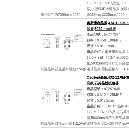
16.0M-315D-TR晶振,TC
振,小型SMD有源晶振,從最
積到現在的7050mm,6035mm,5032mm,3225mm,2520
著翻天覆地的改變,體積的變小也使產品帶來了更高的穩定
奧斯康利晶振,434-12.0M-3
密封石英晶體振...
晶振,5032mm晶振
產品型號：
54777347
頻率：
0.450~100MHZ
尺寸：
5.0*3.2mm
詳細參數
查看大圖
產品介紹：
奧斯康利晶振,43
12.0M-3EN-TTS晶振,503
振,5032mm體積的石英晶體
有源晶振,該產品可驅動2.5V的溫補晶振,壓控晶振,VC-TC
蕩器產品,電源電壓的低電耗型,編帶包裝方式,可對應自動
Oscilent晶振,432-12.0M-3
機自動焊接,...
晶振,石英晶體振蕩器
產品型號：
87257845
頻率：
0.312~125MHZ
尺寸：
5.0*3.2mm
詳細參數
查看大圖
產品介紹：
Oscilent晶振,43
12.0M-3EN-TTS晶振,石
器,5032mm體積的石英晶體
有源晶振,該產品可驅動2.5V的溫補晶振,VCXO壓控晶振,VC