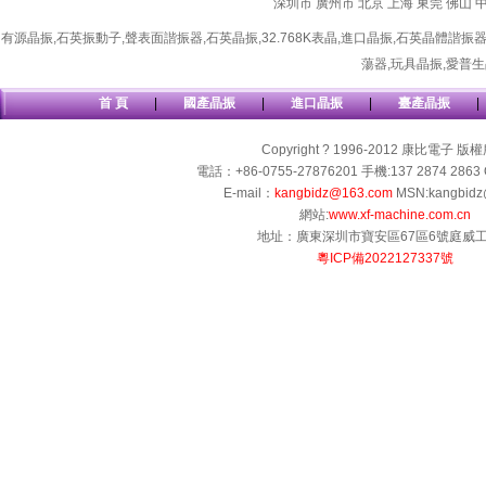
深圳市
廣州市
北京
上海
東莞
佛山
有源晶振
,
石英振動子
,
聲表面諧振器
,
石英晶振
,
32.768K表晶
,
進口晶振
,
石英晶體諧振
蕩器
,
玩具晶振
,
愛普生
首 頁
|
國產晶振
|
進口晶振
|
臺產晶振
|
Copyright ? 1996-2012 康比電子 版
電話：+86-0755-27876201 手機:137 2874 2863 
E-mail：
kangbidz@163.com
MSN:kangbidz
網站:
www.xf-machine.com.cn
地址：廣東深圳市寶安區67區6號庭威
粵ICP備2022127337號