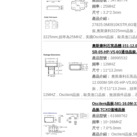
產品型號：
54790774
頻率：
25MHZ
尺寸：
3.2*2.5mm
產品介紹：
27825.0M0910KSTR,6
振,奧斯康利3225mm晶振
3225mm,頻率為25MHZ，美國Oscilent晶振，歐美進口
3225mm石英晶振，石英晶體，石英貼片晶振，水晶振動
奧斯康利石英晶體,151-12.0
晶體諧振器，輕薄型晶振，無鉛環保晶振，...
SR-05-HP-VS,6G通信晶振..
產品型號：
38995532
頻率：
12MHZ
尺寸：
11*13.2mm
詳細參數
查看大圖
產品介紹：
奧斯康利石英晶體
12.000M-SR-05-HP-VS,
振，尺寸11*13.2mm，頻率
12MHZ，Oscilent晶振，歐美進口晶振，無源插件晶振，
體，石英晶體諧振器，無源晶體，石英插件晶振，大尺寸
Oscilent晶振,581-16.0M-3
質量晶振，高性能...
晶振,TCXO溫補晶振
產品型號：
61988762
頻率：
10~26MHZ
尺寸：
7.0*5.0mm
詳細參數
查看大圖
產品介紹：
Oscilent晶振,58