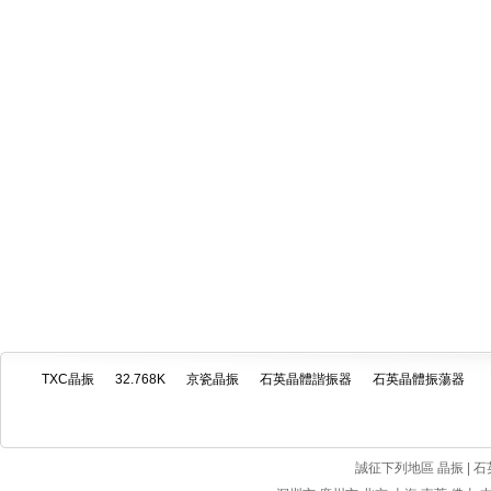
TXC晶振
32.768K
京瓷晶振
石英晶體諧振器
石英晶體振蕩器
誠征下列地區 晶振 | 石