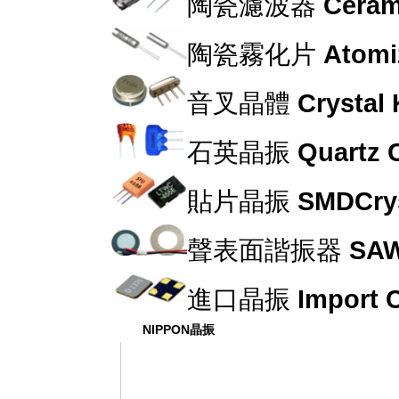
陶瓷濾波器
Cerami
陶瓷霧化片
Atomi
音叉晶體
Crystal
石英晶振
Quartz C
貼片晶振
SMDCrys
聲表面諧振器
SAW
進口晶振
Import C
NIPPON晶振