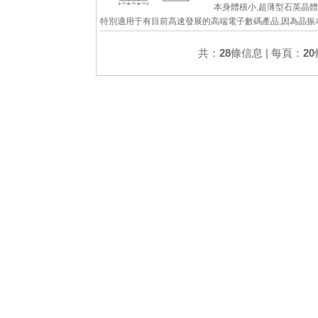
本身體積小,超薄型石英晶體
特別適用于有目前高速發展的高端電子數碼產品,因為晶振
化需求的市場領域,小型,薄型是對應陶瓷振蕩器(偏差大)和
英晶體...
共：
28
條信息 | 每頁：
20
詳細參數
查看大圖