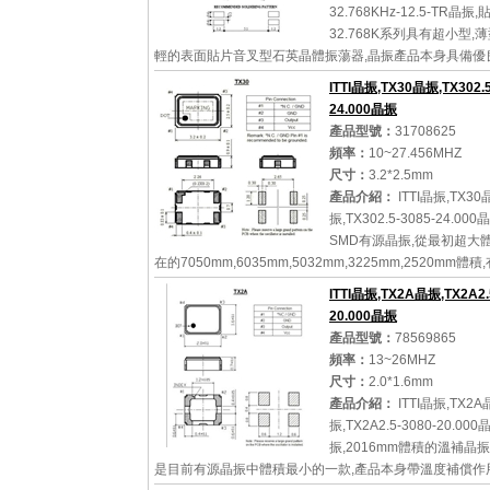
32.768KHz-12.5-TR晶振
32.768K系列具有超小型,
輕的表面貼片音叉型石英晶體振蕩器,晶振產品本身具備優
性,耐環境特性,在辦公自動化,家電領域,移動通信領域可發
ITTI晶振,TX30晶振,TX302.5
的...
24.000晶振
產品型號：
31708625
頻率：
10~27.456MHZ
尺寸：
3.2*2.5mm
詳細參數
查看大圖
產品介紹：
ITTI晶振,TX30
振,TX302.5-3085-24.00
SMD有源晶振,從最初超大
在的7050mm,6035mm,5032mm,3225mm,2520mm體
覆地的改變,體積的變小也使產品帶來了更高的穩定性能,
ITTI晶振,TX2A晶振,TX2A2.5
英晶體振蕩器,精...
20.000晶振
產品型號：
78569865
頻率：
13~26MHZ
尺寸：
2.0*1.6mm
詳細參數
查看大圖
產品介紹：
ITTI晶振,TX2A
振,TX2A2.5-3080-20.000
振,2016mm體積的溫補晶振(
是目前有源晶振中體積最小的一款,產品本身帶溫度補償作