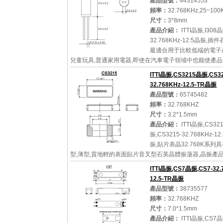
產品型號：
44314553
頻率：
32.768KHz,25~100
尺寸：
3*8mm
產品介紹：
ITTI晶振,I308晶
32.768KHz-12.5晶振,
最適合用于比較低端的電子
兒童玩具,普通家用電器,即使在汽車電子領域中也能使產
的使用.并且可用于安全控制裝置的CPU時鐘信號發生源部分,
ITTI晶振,CS3215晶振,CS32
32.768KHz-12.5-TR晶振
產品型號：
65745482
頻率：
32.768KHZ
詳細參數
查看大圖
尺寸：
3.2*1.5mm
產品介紹：
ITTI晶振,CS32
振,CS3215-32.768KHz-12
振,貼片表晶32.768K系列
型,薄型,質地輕的表面貼片音叉型石英晶體振蕩器,晶振產
備優良的耐熱性,耐環境特性,在辦公自動化,家電領域,移動
ITTI晶振,CS7晶振,CS7-32.
可發揮...
12.5-TR晶振
產品型號：
38735577
頻率：
32.768KHZ
尺寸：
7.0*1.5mm
詳細參數
查看大圖
產品介紹：
ITTI晶振,CS7晶