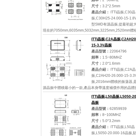
頻率：
2~50MHZ
尺寸：
3.2*2.5mm
詳細參數
查看大圖
產品介紹：
ITTI晶振,C30晶
振,C30H25-24.000-15-1.
型SMD有源晶振,從最初超
現在的7050mm,6035mm,5032mm,3225mm,2520mm
天覆地的改變,體積的變小也使產品帶來了更高的穩定性能
ITTI晶振,C2A晶振,C2AH20-
石英晶體振蕩器,...
15-3.3V晶振
產品型號：
22064796
頻率：
1.5~80MHZ
尺寸：
2.0*1.6mm
詳細參數
查看大圖
產品介紹：
ITTI晶振,C2A晶
振,C2AH20-26.000-15-3.
振,2016mm體積的振蕩器,
源晶振中體積最小的一款,產品本身帶溫度補償作用的晶體
體積產品最適合于GPS,以及衛星通訊系統,智能電話等多
ITTI晶振,L50晶振,L5050-20
定的頻率溫度...
晶振
產品型號：
62859939
頻率：
8~100MHZ
尺寸：
5.0*3.2mm
詳細參數
查看大圖
產品介紹：
ITTI晶振,L50晶
振,L5050-20.000-16晶振