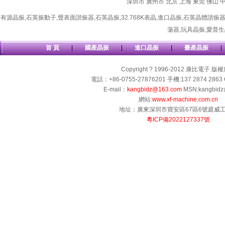
深圳市
廣州市
北京
上海
東莞
佛山
有源晶振
,
石英振動子
,
聲表面諧振器
,
石英晶振
,
32.768K表晶
,
進口晶振
,
石英晶體諧振
蕩器
,
玩具晶振
,
愛普生
首 頁
|
國產晶振
|
進口晶振
|
臺產晶振
|
Copyright ? 1996-2012 康比電子 版
電話：+86-0755-27876201 手機:137 2874 2863 
E-mail：
kangbidz@163.com
MSN:kangbidz
網站:
www.xf-machine.com.cn
地址：廣東深圳市寶安區67區6號庭威
粵ICP備2022127337號