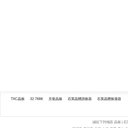
TXC晶振
32.768K
京瓷晶振
石英晶體諧振器
石英晶體振蕩器
誠征下列地區 晶振 | 石