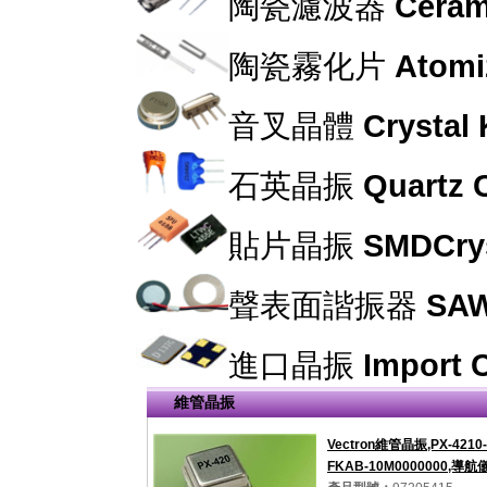
陶瓷濾波器
Cerami
陶瓷霧化片
Atomi
音叉晶體
Crystal
石英晶振
Quartz C
貼片晶振
SMDCrys
聲表面諧振器
SAW
進口晶振
Import C
維管晶振
Vectron維管晶振,PX-4210
FKAB-10M0000000,導航儀6