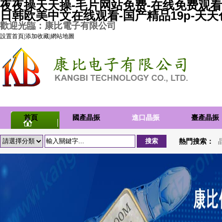
夜夜操天天操-毛片网站免费-在线免费观看
日韩欧美中文在线观看-国产精品19p-天
歡迎光臨：康比電子有限公司
設置首頁
|
添加收藏
|
網站地圖
首頁
國產晶振
進口晶振
臺產晶振
熱門搜索：