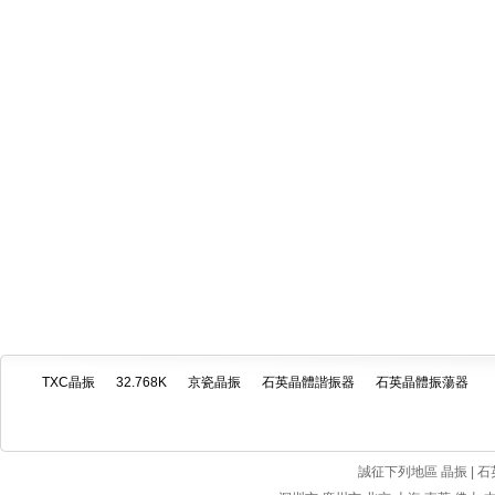
TXC晶振
32.768K
京瓷晶振
石英晶體諧振器
石英晶體振蕩器
誠征下列地區 晶振 | 石