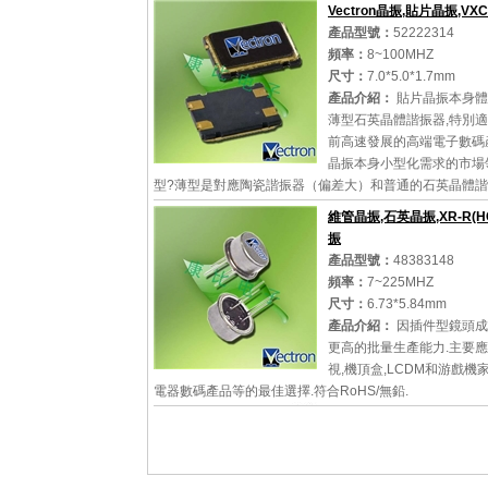
于平板電腦,MP5,數碼相機
Vectron晶振,貼片晶振,VX
產品型號：
52222314
頻率：
8~100MHZ
尺寸：
7.0*5.0*1.7mm
詳細參數
查看大圖
產品介紹：
貼片晶振本身體
薄型石英晶體諧振器,特別
前高速發展的高端電子數碼
晶振本身小型化需求的市場
型?薄型是對應陶瓷諧振器（偏差大）和普通的石英晶體
差小）的中間領域的一種性...
維管晶振,石英晶振,XR-R(H
振
產品型號：
48383148
頻率：
7~225MHZ
詳細參數
查看大圖
尺寸：
6.73*5.84mm
產品介紹：
因插件型鏡頭成
更高的批量生產能力.主要
視,機頂盒,LCDM和游戲機
電器數碼產品等的最佳選擇.符合RoHS/無鉛.
詳細參數
查看大圖