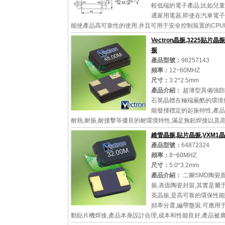
較低端的電子產品,比如兒童
通家用電器,即使在汽車電
能使產品高可靠性的使用.并且可用于安全控制裝置的CP
發生源部分,好比時鐘單片機...
Vectron晶振,3225貼片晶振
振
產品型號：
98257143
頻率：
12~60MHZ
詳細參數
查看大圖
尺寸：
3.2*2.5mm
產品介紹：
超薄型具備強防
石英晶體在極端嚴酷的環境
能發揮穩定的起振特性,產
耐熱,耐振,耐撞擊等優良的耐環境特性,滿足無鉛焊接以及
溫度曲線要求,符合AEC-Q200標準.
維管晶振,貼片晶振,VXM1
產品型號：
64872324
頻率：
8~60MHZ
尺寸：
5.0*3.2mm
詳細參數
查看大圖
產品介紹：
二腳SMD陶瓷
振,表面陶瓷封裝,其實是屬
英晶振,是高可靠的環保性能
頻率分選,編帶盤裝,可應用
動貼片機焊接,產品本身設計合理,成本和性能良好,產品被