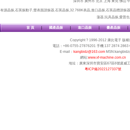
深圳市
廣州市
北京
上海
東莞
佛山
有源晶振
,
石英振動子
,
聲表面諧振器
,
石英晶振
,
32.768K表晶
,
進口晶振
,
石英晶體諧振
蕩器
,
玩具晶振
,
愛普生
首 頁
|
國產晶振
|
進口晶振
|
臺產晶振
|
Copyright ? 1996-2012 康比電子 版
電話：+86-0755-27876201 手機:137 2874 2863 
E-mail：
kangbidz@163.com
MSN:kangbidz
網站:
www.xf-machine.com.cn
地址：廣東深圳市寶安區67區6號庭威
粵ICP備2022127337號