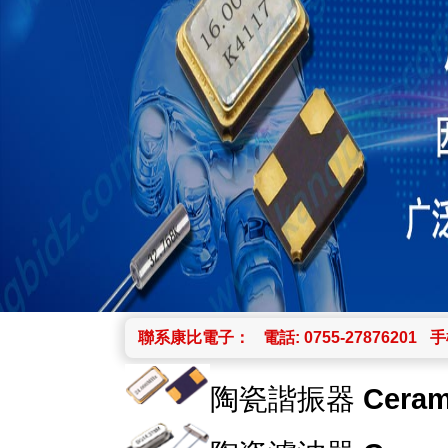
聯系康比電子：
電話: 0755-27876201
手機
陶瓷諧振器
Ceram