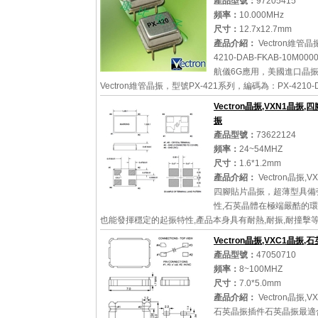
產品型號：
97205415
頻率：
10.000MHz
尺寸：
12.7x12.7mm
產品介紹：
Vectron維管晶振
4210-DAB-FKAB-10M000
航儀6G應用，美國進口晶
Vectron維管晶振，型號PX-421系列，編碼為：PX-4210-D
FKAB-10M0000000，頻率為：10.000MHz，尺寸為：
Vectron晶振,VXN1晶振,
12.7x12.7mm，通孔晶體振蕩器，寬工...
振
產品型號：
73622124
頻率：
24~54MHZ
尺寸：
1.6*1.2mm
詳細參數
查看大圖
產品介紹：
Vectron晶振,V
四腳貼片晶振，超薄型具備
性,石英晶體在極端嚴酷的
也能發揮穩定的起振特性,產品本身具有耐熱,耐振,耐撞擊
耐環境特性,滿足無鉛焊接以及高溫回流溫度曲線要求,符合AEC
Vectron晶振,VXC1晶振,
產品型號：
47050710
頻率：
8~100MHZ
尺寸：
7.0*5.0mm
詳細參數
查看大圖
產品介紹：
Vectron晶振,V
石英晶振插件石英晶振最適