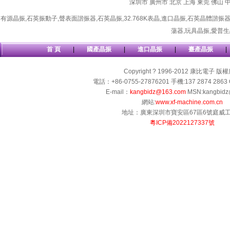
深圳市
廣州市
北京
上海
東莞
佛山
有源晶振
,
石英振動子
,
聲表面諧振器
,
石英晶振
,
32.768K表晶
,
進口晶振
,
石英晶體諧振
蕩器
,
玩具晶振
,
愛普生
首 頁
|
國產晶振
|
進口晶振
|
臺產晶振
|
Copyright ? 1996-2012 康比電子 版
電話：+86-0755-27876201 手機:137 2874 2863 
E-mail：
kangbidz@163.com
MSN:kangbidz
網站:
www.xf-machine.com.cn
地址：廣東深圳市寶安區67區6號庭威
粵ICP備2022127337號