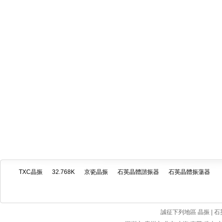
TXC晶振
32.768K
京瓷晶振
石英晶體諧振器
石英晶體振蕩器
誠征下列地區 晶振 | 石