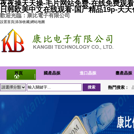
夜夜操天天操-毛片网站免费-在线免费观看
日韩欧美中文在线观看-国产精品19p-天
歡迎光臨：康比電子有限公司
設置首頁
|
添加收藏
|
網站地圖
首頁
國產晶振
進口晶振
臺產晶振
熱門搜索：