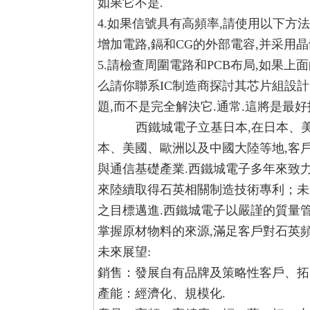
如果它不是.
4.如果信號具有高頻率,請使用以下方法
增加電路,鎘和CG的外部電容,并采用晶
5.請檢查周圍電路和PCB布局,如果
么請你聯系IC制造商探討其芯片組設
題,而不是完全解決它.通常.這將是最
西鐵城電子立基日本,在日本、
本、美國、歐洲以及中國大陸等地,客
與通信基礎產業.西鐵城電子多年來致
來陸續取得石英相關制造技術專利；未
之目標邁進.西鐵城電子以嚴謹的質量
掌握原材物料的來源,滿足客戶對石英頻
未來展望:
銷售：發展自有品牌及策略性客戶、拓
產能：經濟化、規模化.