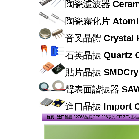
陶瓷濾波器
Cerami
陶瓷霧化片
Atomi
音叉晶體
Crystal
石英晶振
Quartz C
貼片晶振
SMDCrys
聲表面諧振器
SAW
進口晶振
Import C
首頁
進口晶振
32768晶振,CFS-206表晶,CITIZEN圓