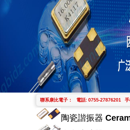
聯系康比電子：
電話: 0755-27876201
手機
陶瓷諧振器
Ceram