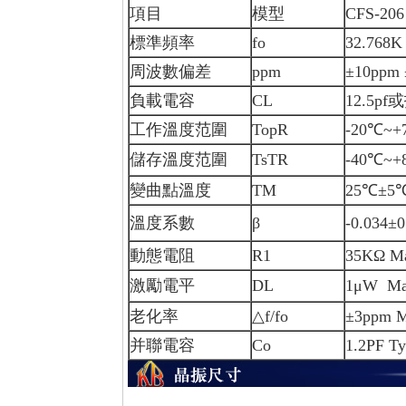
項目
模型
CFS-206
標準頻率
fo
32.768K
周波數偏差
ppm
±10ppm
負載電容
CL
12.5p
工作溫度范圍
TopR
-20℃~+
儲存溫度范圍
TsTR
-40℃~+
變曲點溫度
TM
25℃±5
溫度系數
β
-0.034±
動態電阻
R1
35KΩ M
激勵電平
DL
1μW M
老化率
△f/fo
±3ppm 
并聯電容
Co
1.2PF T