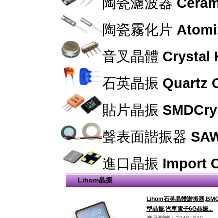
陶瓷濾波器
Cerami
陶瓷霧化片
Atomi
音叉晶體
Crystal
石英晶振
Quartz C
貼片晶振
SMDCrys
聲表面諧振器
SAW
進口晶振
Import C
Lihom晶振
Lihom石英晶體諧振器,BMC
型晶振,汽車電子6G晶振...