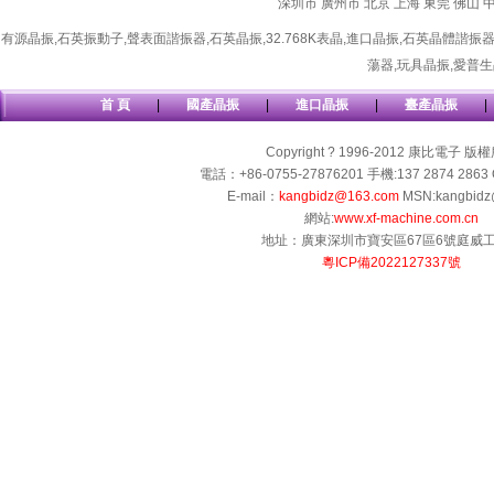
深圳市
廣州市
北京
上海
東莞
佛山
有源晶振
,
石英振動子
,
聲表面諧振器
,
石英晶振
,
32.768K表晶
,
進口晶振
,
石英晶體諧振
蕩器
,
玩具晶振
,
愛普生
首 頁
|
國產晶振
|
進口晶振
|
臺產晶振
|
Copyright ? 1996-2012 康比電子 版
電話：+86-0755-27876201 手機:137 2874 2863 
E-mail：
kangbidz@163.com
MSN:kangbidz
網站:
www.xf-machine.com.cn
地址：廣東深圳市寶安區67區6號庭威
粵ICP備2022127337號