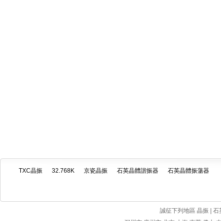
TXC晶振
32.768K
京瓷晶振
石英晶體諧振器
石英晶體振蕩器
誠征下列地區 晶振 | 石