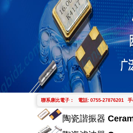
聯系康比電子：
電話: 0755-27876201
手機
陶瓷諧振器
Ceram