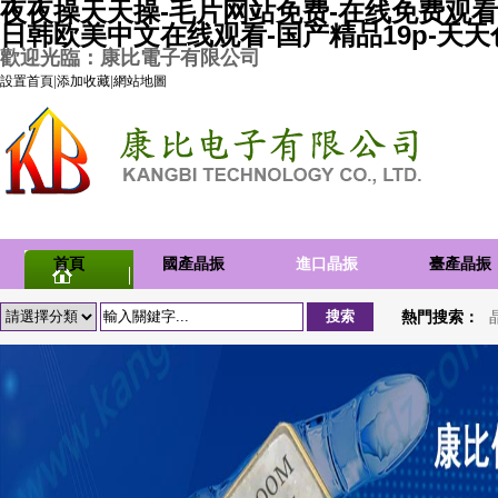
夜夜操天天操-毛片网站免费-在线免费观看
日韩欧美中文在线观看-国产精品19p-天
歡迎光臨：康比電子有限公司
設置首頁
|
添加收藏
|
網站地圖
首頁
國產晶振
進口晶振
臺產晶振
熱門搜索：