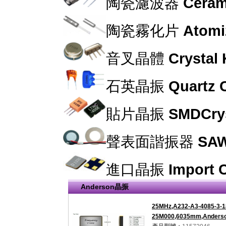
陶瓷濾波器
Cerami
陶瓷霧化片
Atomi
音叉晶體
Crystal
石英晶振
Quartz C
貼片晶振
SMDCrys
聲表面諧振器
SAW
進口晶振
Import C
Anderson晶振
25MHz,A232-A3-4085-3-1
25M000,6035mm,Ander