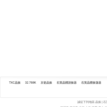
TXC晶振
32.768K
京瓷晶振
石英晶體諧振器
石英晶體振蕩器
誠征下列地區 晶振 | 石