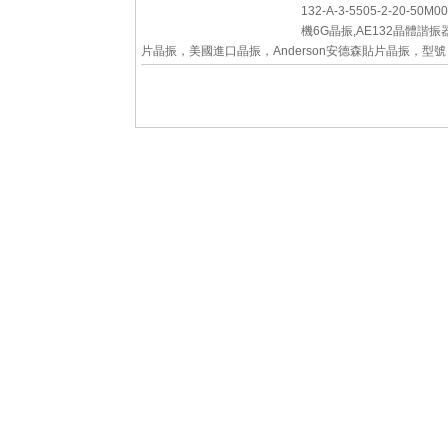
132-A-3-5505-2-20-50M
機6G晶振,AE132晶體諧振
片晶振，美國進口晶振，Anderson安德森貼片晶振，型
AE132，編碼為：AE-132-A-3-5505-2-20-50M00
頻率為：50.000MHz，小體...
詳細參數
查看大圖