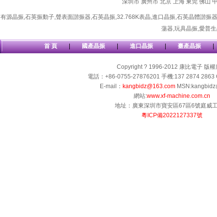
深圳市
廣州市
北京
上海
東莞
佛山
有源晶振
,
石英振動子
,
聲表面諧振器
,
石英晶振
,
32.768K表晶
,
進口晶振
,
石英晶體諧振
蕩器
,
玩具晶振
,
愛普生
首 頁
|
國產晶振
|
進口晶振
|
臺產晶振
|
Copyright ? 1996-2012 康比電子 版
電話：+86-0755-27876201 手機:137 2874 2863 
E-mail：
kangbidz@163.com
MSN:kangbidz
網站:
www.xf-machine.com.cn
地址：廣東深圳市寶安區67區6號庭威
粵ICP備2022127337號