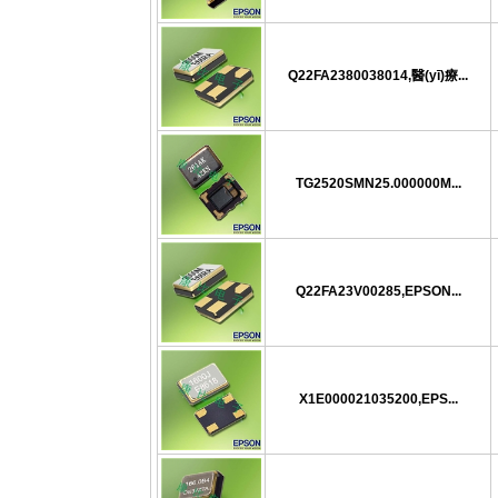
Q22FA2380038014,醫(yī)療...
TG2520SMN25.000000M...
Q22FA23V00285,EPSON...
X1E000021035200,EPS...