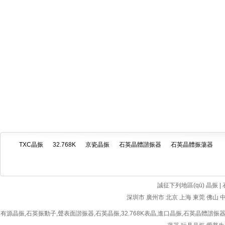
TXC晶振
32.768K
京瓷晶振
石英晶體諧振器
石英晶體振蕩器
誠征下列地區(qū) 晶振 |
深圳市
廣州市
北京
上海
東莞
佛山
有源晶振
,
石英振動子
,
聲表面諧振器
,
石英晶振
,
32.768K表晶
,
進口晶振
,
石英晶體諧振