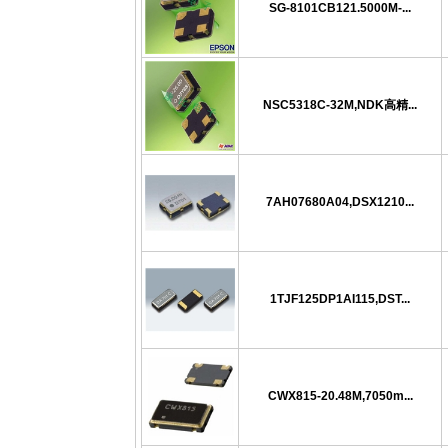
SG-8101CB121.5000M-...
NSC5318C-32M,NDK高精...
7AH07680A04,DSX1210...
1TJF125DP1AI115,DST...
CWX815-20.48M,7050m...