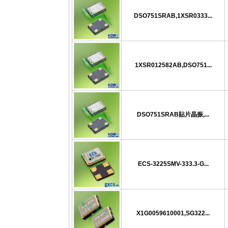
DSO751SRAB,1XSR0333...
1XSR012582AB,DSO751...
DSO751SRAB貼片晶振,...
ECS-3225SMV-333.3-G...
X1G0059610001,SG322...