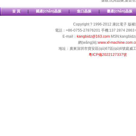
蕩器
,
玩具晶振
,
愛普生
首 頁
|
國產(chǎn)晶振
|
進口晶振
|
臺產(chǎn)晶振
Copyright ? 1996-2012 康比電子 版
電話：+86-0755-27876201 手機:137 2874 2863 
E-mail：
kangbidz@163.com
MSN:kangbidz
網(wǎng)站:
www.xf-machine.com.c
地址：廣東深圳市寶安區(qū)67區(qū)6號庭威工業(
粵ICP備2022127337號