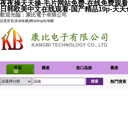
夜夜操天天操-毛片网站免费-在线免费观看
日韩欧美中文在线观看-国产精品19p-天
歡迎光臨：康比電子有限公司
設置首頁
|
添加收藏
|
網(wǎng)站地圖
首頁
國產
進口晶振
臺產
(chǎn)晶
(chǎn)晶
熱門搜索
振
振