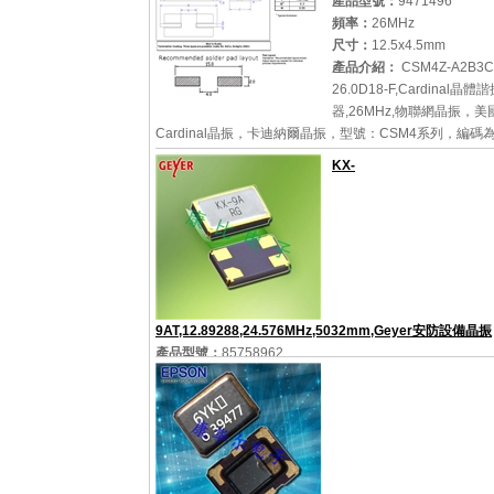
產品型號：
9471496
頻率：
26MHz
尺寸：
12.5x4.5mm
產品介紹：
CSM4Z-A2B3C3
26.0D18-F,Cardinal晶體
器,26MHz,物聯網晶振，美
Cardinal晶振，卡迪納爾晶振，型號：CSM4系列，編碼
CSM4Z-A2B3C3-40-26.0D18-F，頻率：26MHz，工作
KX-
圍：-40℃至+85℃，負載電容：18pF...
詳細參數
查看大圖
9AT,12.89288,24.576MHz,5032mm,Geyer安防設備晶振
產品型號：
85758962
頻率：
24.576MHz
尺寸：
5.0x3.2mm
產品介紹：
KX-9AT,12.89288,24.576MHz,5032mm,Ge
備晶振,12.89155,通訊晶振，丹麥進口晶振，Geyer晶
晶振，型號：KX-9AT貼片晶振，編碼為：12.89288，頻
24.576MHz，頻率穩定性：30ppm，頻率容差：20ppm，.