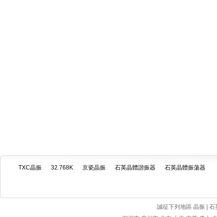
TXC晶振
32.768K
京瓷晶振
石英晶體諧振器
石英晶體振蕩器
誠征下列地區 晶振 | 石