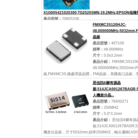
X1G005421020300,TG2520SMN,19.2MHz,EPSON
產品型號：
70855336
詳細參數
查看大圖
FMXMC3S120HJC-
頻率：
19.200MHz
48.000000MHz,5032mm
尺寸：
2.5x2.0x0.8mm
晶振
產品介紹：
X1G005421020300,TG2520SMN,19.2MHz
產品型號：
407100
噪聲晶振,2520mm晶振,TCXO振蕩器，日本進口晶振，EP
頻率：
48.000MHz
普生晶振，型號：TG2520SMN，產品編碼：
尺寸：
5.0x3.2mm
X1G005421020300，頻率為：19.2MHz，電源電壓：
產品介紹：
FMXMC3S120
1.7V~1.9V，工作溫度：-40~+...
48.000000MHz,5032mm
振,FMXMC3S,微處理器晶體，FMI晶振，美國進口晶振，
FMXMC3S，編碼為：FMXMC3S120HJC-48.000000M
思佳訊6腳有源晶
詳細參數
查看大圖
載：20pF，精度：30ppm，穩定性：50ppm，工作溫度
振,514JCA001267BAGR,
圍：-40℃...
人機差分晶...
產品型號：
76930271
頻率：
250MHZ
尺寸：
5.0*3.2mm
詳細參數
查看大圖
產品介紹：
思佳訊6腳有源
振,514JCA001267BAGR,
機差分晶振，尺寸5032mm,頻率250MHZ，輸出邏輯LVD