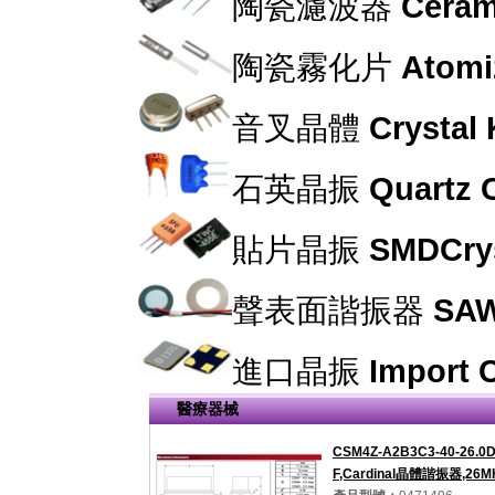
陶瓷濾波器
Cerami
陶瓷霧化片
Atomi
音叉晶體
Crystal
石英晶振
Quartz C
貼片晶振
SMDCrys
聲表面諧振器
SAW
進口晶振
Import C
醫療器械
CSM4Z-A2B3C3-40-26.0D
F,Cardinal晶體諧振器,26M