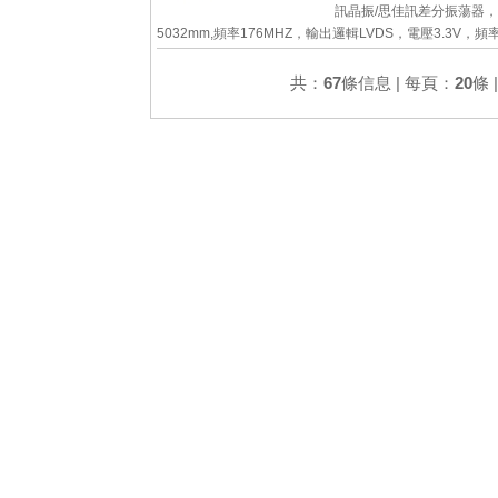
訊晶振/思佳訊差分振蕩器
5032mm,頻率176MHZ，輸出邏輯LVDS，電壓3.3V，
50ppm,Skyworks有源晶振，美國思佳訊晶振，歐美差分
OSC差分晶振，5032mm差分晶振，六腳差分...
共：
67
條信息 | 每頁：
20
條 
詳細參數
查看大圖