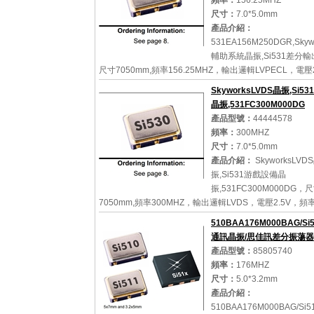
頻率：
156.25MHZ
尺寸：
7.0*5.0mm
詳細參數
查看大圖
產品介紹：
531EA156M250DGR,Sky
輔助系統晶振,Si531差分
尺寸7050mm,頻率156.25MHZ，輸出邏輯LVPECL，電壓
率穩定性50ppm，思佳訊差分晶振，Skyworks時鐘振蕩
SkyworksLVDS晶振,Si5
口晶振，156.25MHZ差分晶振，705...
晶振,531FC300M000DG
產品型號：
44444578
頻率：
300MHZ
尺寸：
7.0*5.0mm
詳細參數
查看大圖
產品介紹：
SkyworksLVD
振,Si531游戲設備晶
振,531FC300M000DG，
7050mm,頻率300MHZ，輸出邏輯LVDS，電壓2.5V，
7ppm,Skyworks差分振蕩器，思佳訊差分晶振，歐美有
510BAA176M000BAG/S
LVDS輸出晶振，OSC差分晶振，有源差分晶振...
通訊晶振/思佳訊差分振蕩器..
產品型號：
85805740
頻率：
176MHZ
尺寸：
5.0*3.2mm
詳細參數
查看大圖
產品介紹：
510BAA176M000BAG/Si