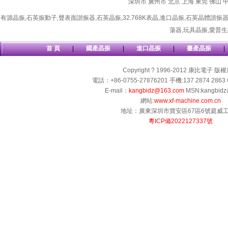
深圳市
廣州市
北京
上海
東莞
佛山
有源晶振
,
石英振動子
,
聲表面諧振器
,
石英晶振
,
32.768K表晶
,
進口晶振
,
石英晶體諧振
蕩器
,
玩具晶振
,
愛普生
首 頁
|
國產晶振
|
進口晶振
|
臺產晶振
|
Copyright ? 1996-2012 康比電子 版
電話：+86-0755-27876201 手機:137 2874 2863 
E-mail：
kangbidz@163.com
MSN:kangbidz
網站:
www.xf-machine.com.cn
地址：廣東深圳市寶安區67區6號庭威
粵ICP備2022127337號