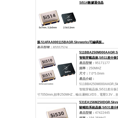
1.8V，頻率穩定性20ppm，思佳訊有源晶振，Skyworks
Si514數據通信晶
器，歐美進口晶振，差分石英晶體振蕩器，LVDS輸出晶振..
詳細參數
查看大圖
振,514FAA000115BAGR,Skyworks可編碼振...
產品型號：
85557524
511BBA250M000AAGR,S
頻率：
125MHZ
智能穿戴晶振,Si511差分振蕩.
尺寸：
5.0*3.2mm
產品型號：
95171177
產品介紹：
Si514數據通信晶振,514FAA000115BAGR,Sk
頻率：
250MHZ
編碼振蕩器，尺寸5032mm,頻率1125MHZ，輸出邏輯LV
尺寸：
7.0*5.0mm
2.5V，頻率穩定性50ppm，進口有源晶振，Skyworks
產品介紹：
思佳訊差分晶振，5032mm差分晶振，六腳有源晶振，...
511BBA250M000AAGR,Sk
智能穿戴晶振,Si511差分
寸7050mm,頻率250MHZ，輸出邏輯LVDS，電壓3.3V
詳細參數
查看大圖
性25ppm，思佳訊有源晶振，歐美有源晶振，Skyworks
531EA156M250DGR,Sky
器，六腳差分晶振，OSC差分晶振，250M...
駛輔助系統晶振,Si531差分輸.
產品型號：
47422445