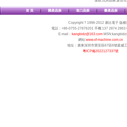
蕩器
,
玩具晶振
,
愛普生
首 頁
|
國產晶振
|
進口晶振
|
臺產晶振
|
Copyright ? 1996-2012 康比電子 版
電話：+86-0755-27876201 手機:137 2874 2863 
E-mail：
kangbidz@163.com
MSN:kangbidz
網站:
www.xf-machine.com.cn
地址：廣東深圳市寶安區67區6號庭威
粵ICP備2022127337號