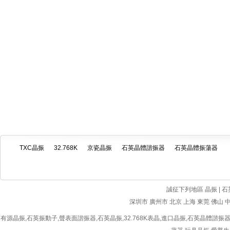
TXC晶振
32.768K
京瓷晶振
石英晶體諧振器
石英晶體振蕩器
誠征下列地區 晶振 | 石
深圳市
廣州市
北京
上海
東莞
佛山
有源晶振
,
石英振動子
,
聲表面諧振器
,
石英晶振
,
32.768K表晶
,
進口晶振
,
石英晶體諧振