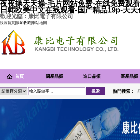
夜夜操天天操-毛片网站免费-在线免费观看
日韩欧美中文在线观看-国产精品19p-天
歡迎光臨：康比電子有限公司
設置首頁
|
添加收藏
|
網站地圖
首頁
國產晶振
進口晶振
臺產晶振
熱門搜索：