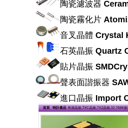
陶瓷濾波器
Cerami
陶瓷霧化片
Atomi
音叉晶體
Crystal
石英晶振
Quartz C
貼片晶振
SMDCrys
聲表面諧振器
SAW
進口晶振
Import C
首頁
時計產品
有源晶振,TXC晶振,7XZ晶振,32.768K振蕩器