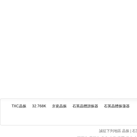
TXC晶振
32.768K
京瓷晶振
石英晶體諧振器
石英晶體振蕩器
誠征下列地區 晶振 | 石