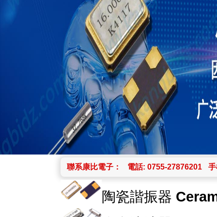
聯系康比電子：
電話: 0755-27876201
手機
陶瓷諧振器
Ceram