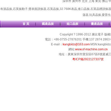
深圳市
廣州市
北京
上海
東莞
佛山
有源晶振
,
石英振動子
,
聲表面諧振器
,
石英晶振
,
32.768K表晶
,
進口晶振
,
石英晶體諧振
蕩器
,
玩具晶振
,
愛普生
首 頁
|
國產晶振
|
進口晶振
|
臺產晶振
|
Copyright ? 1996-2012 康比電子 版
電話：+86-0755-27876201 手機:137 2874 2863 
E-mail：
kangbidz@163.com
MSN:kangbidz
網站:
www.xf-machine.com.cn
地址：廣東深圳市寶安區67區6號庭威
粵ICP備2022127337號