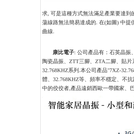
求, 可是這種方式無法滿足產業要達到
蕩線路無法簡易達成的. 在(如圖) 
曲線.
康比電子
:
公司產品有：石英晶振、49/
陶瓷晶振、ZTT三腳、ZTA二腳、貼片系列7
32.768KHZ系列.本公司產品
"7XZ-32.7
體、32.768KHZ等、頻率不穩定、不
中的佼佼者,產品遠銷西歐一帶國家、