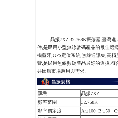
晶振7XZ,
32.768K
振蕩器,臺灣進口
件,是民用小型無線數碼產品的最佳選擇
機藍牙,GPS定位系統,無線通訊集,
響,是民用無線數碼產品最好的選擇,符合
并因應市場應用與需求.
說明
晶振7XZ
頻率范圍
32.768K
頻率穩定度
A:±100 B:±50 C: