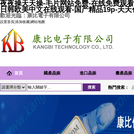
夜夜操天天操-毛片网站免费-在线免费观看
日韩欧美中文在线观看-国产精品19p-天
歡迎光臨：康比電子有限公司
設置首頁
|
添加收藏
|
網站地圖
首頁
國產晶振
進口晶振
臺產晶振
熱門搜索：