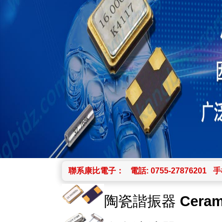
聯系康比電子：
電話: 0755-27876201
手機
陶瓷諧振器
Ceram