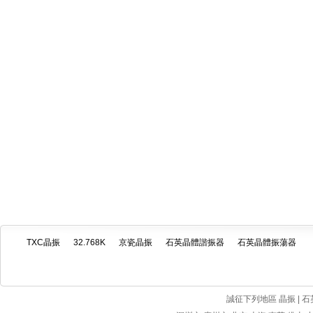
TXC晶振
32.768K
京瓷晶振
石英晶體諧振器
石英晶體振蕩器
誠征下列地區 晶振 | 石