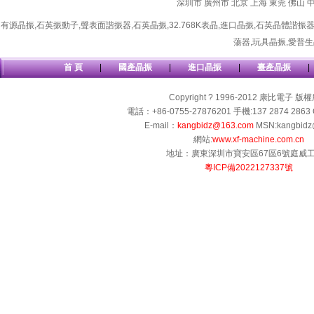
深圳市
廣州市
北京
上海
東莞
佛山
有源晶振
,
石英振動子
,
聲表面諧振器
,
石英晶振
,
32.768K表晶
,
進口晶振
,
石英晶體諧振
蕩器
,
玩具晶振
,
愛普生
首 頁
|
國產晶振
|
進口晶振
|
臺產晶振
|
Copyright ? 1996-2012 康比電子 版
電話：+86-0755-27876201 手機:137 2874 2863 
E-mail：
kangbidz@163.com
MSN:kangbidz
網站:
www.xf-machine.com.cn
地址：廣東深圳市寶安區67區6號庭威
粵ICP備2022127337號