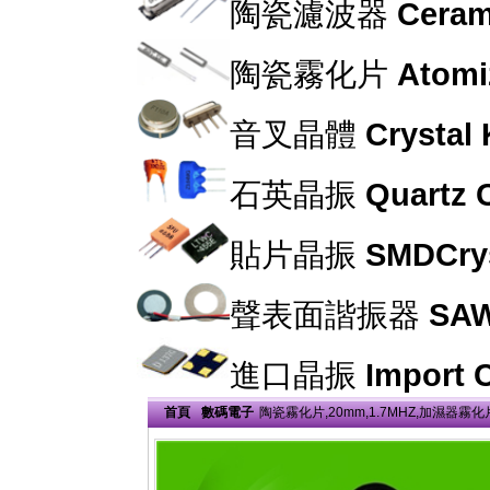
陶瓷濾波器
Cerami
陶瓷霧化片
Atomi
音叉晶體
Crystal
石英晶振
Quartz C
貼片晶振
SMDCrys
聲表面諧振器
SAW
進口晶振
Import C
首頁
數碼電子
陶瓷霧化片,20mm,1.7MHZ,加濕器霧化