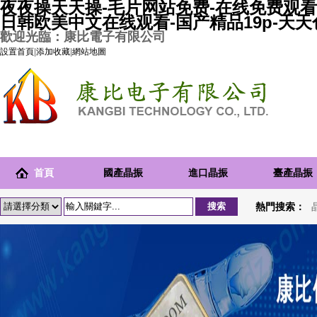
夜夜操天天操-毛片网站免费-在线免费观看
日韩欧美中文在线观看-国产精品19p-天
歡迎光臨：康比電子有限公司
設置首頁
|
添加收藏
|
網站地圖
首頁
國產晶振
進口晶振
臺產晶振
熱門搜索：