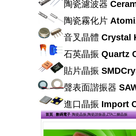
陶瓷濾波器
Cerami
陶瓷霧化片
Atomi
音叉晶體
Crystal
石英晶振
Quartz C
貼片晶振
SMDCrys
聲表面諧振器
SAW
進口晶振
Import C
首頁
數碼電子
陶瓷晶振,陶瓷諧振器,ZTA二腳晶振