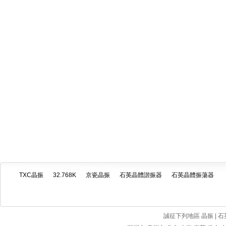
TXC晶振
32.768K
京瓷晶振
石英晶體諧振器
石英晶體振蕩器
誠征下列地區 晶振 | 石