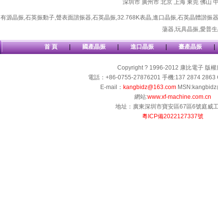
深圳市
廣州市
北京
上海
東莞
佛山
有源晶振
,
石英振動子
,
聲表面諧振器
,
石英晶振
,
32.768K表晶
,
進口晶振
,
石英晶體諧振
蕩器
,
玩具晶振
,
愛普生
首 頁
|
國產晶振
|
進口晶振
|
臺產晶振
|
Copyright ? 1996-2012 康比電子 版
電話：+86-0755-27876201 手機:137 2874 2863 
E-mail：
kangbidz@163.com
MSN:kangbidz
網站:
www.xf-machine.com.cn
地址：廣東深圳市寶安區67區6號庭威
粵ICP備2022127337號