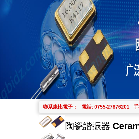
聯系康比電子：
電話: 0755-27876201
手機
陶瓷諧振器
Ceram