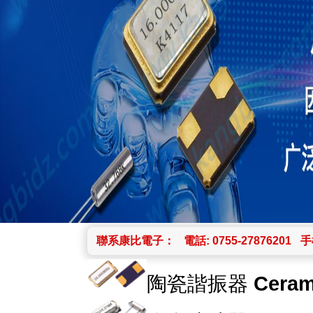
聯系康比電子：
電話: 0755-27876201
手機
陶瓷諧振器
Ceram