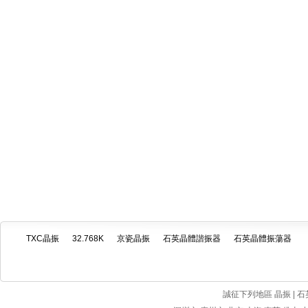
TXC晶振
32.768K
京瓷晶振
石英晶體諧振器
石英晶體振蕩器
誠征下列地區 晶振 | 石