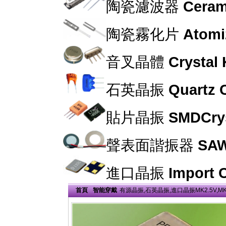
陶瓷濾波器
Cerami
陶瓷霧化片
Atomi
音叉晶體
Crystal
石英晶振
Quartz C
貼片晶振
SMDCrys
聲表面諧振器
SAW
進口晶振
Import C
首頁
智能穿戴
有源晶振,石英晶振,進口晶振MK2.5V,MK