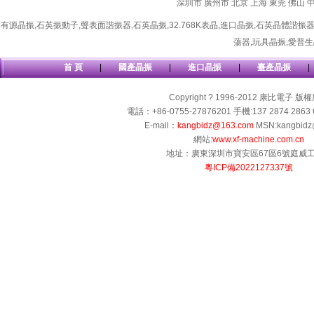
深圳市
廣州市
北京
上海
東莞
佛山
有源晶振
,
石英振動子
,
聲表面諧振器
,
石英晶振
,
32.768K表晶
,
進口晶振
,
石英晶體諧振
蕩器
,
玩具晶振
,
愛普生
首 頁
|
國產晶振
|
進口晶振
|
臺產晶振
|
Copyright ? 1996-2012 康比電子 版
電話：+86-0755-27876201 手機:137 2874 2863 
E-mail：
kangbidz@163.com
MSN:kangbidz
網站:
www.xf-machine.com.cn
地址：廣東深圳市寶安區67區6號庭威
粵ICP備2022127337號