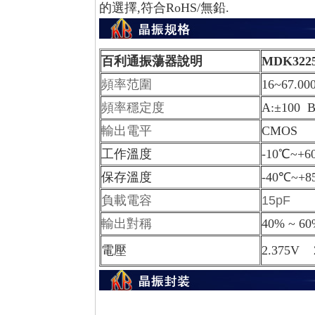
的選擇,符合RoHS/無鉛.
百利通振蕩器說明
MDK32
頻率范圍
16~67.0
頻率穩定度
A:±100 B
輸出電平
CMOS
工作溫度
-10℃~+
保存溫度
-40℃~+
負載電容
15pF
輸出對稱
40% ~ 60
電壓
2.375V 