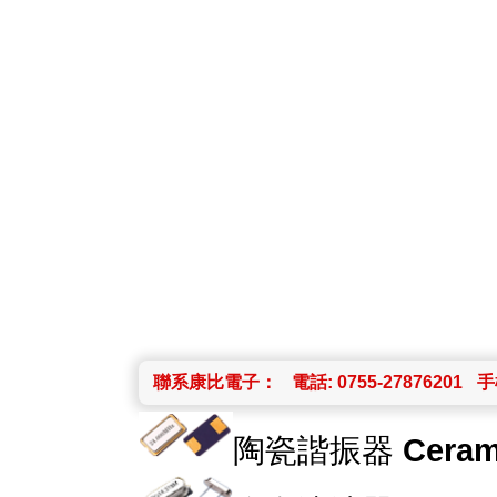
聯系康比電子：
電話: 0755-27876201
手機
陶瓷諧振器
Ceram