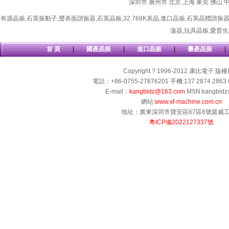
深圳市
廣州市
北京
上海
東莞
佛山
有源晶振
,
石英振動子
,
聲表面諧振器
,
石英晶振
,
32.768K表晶
,
進口晶振
,
石英晶體諧振
蕩器
,
玩具晶振
,
愛普生
首 頁
|
國產晶振
|
進口晶振
|
臺產晶振
|
Copyright ? 1996-2012 康比電子 版
電話：+86-0755-27876201 手機:137 2874 2863 
E-mail：
kangbidz@163.com
MSN:kangbidz
網站:
www.xf-machine.com.cn
地址：廣東深圳市寶安區67區6號庭威
粵ICP備2022127337號