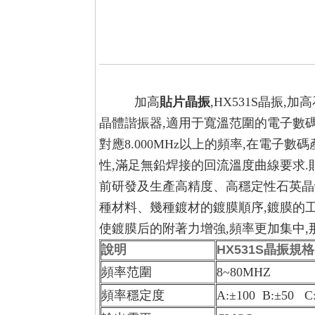
加高
貼片晶振
,HX531S晶振
晶體諧振器,適用于寬溫范圍的電子數碼產
對應8.000MHz以上的頻率,在電子
性,滿足無鉛焊接的回流溫度曲線要求
前研發及生產高精度、高穩定性石英
種材料、幾種鍍材的鍍膜順序,鍍膜
使鍍膜后的附著力增強,頻率更加集中,那
說明
HX531S晶振規格
頻率范圍
8~80MHZ
頻率穩定度
A:±100 B:±50 C: