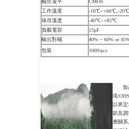
輸出電平
CMOS
工作溫度
-10℃~+60℃,-
保存溫度
-40℃~+85℃
負載電容
15pF
輸出對稱
40% ~ 60% or 45
包裝
1000/pcs
加高晶
境/OH
以界定
節及調
應關系