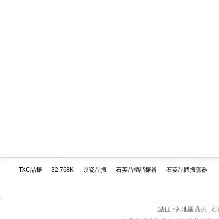
TXC晶振
32.768K
京瓷晶振
石英晶體諧振器
石英晶體振蕩器
誠征下列地區 晶振 | 石