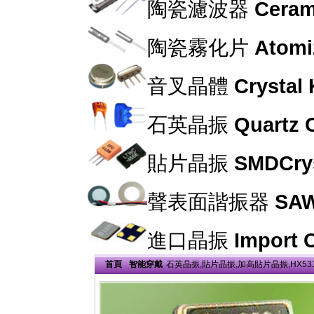
陶瓷濾波器
Cerami
陶瓷霧化片
Atomi
音叉晶體
Crystal
石英晶振
Quartz C
貼片晶振
SMDCrys
聲表面諧振器
SAW
進口晶振
Import C
首頁
智能穿戴
石英晶振,貼片晶振,加高貼片晶振,HX5