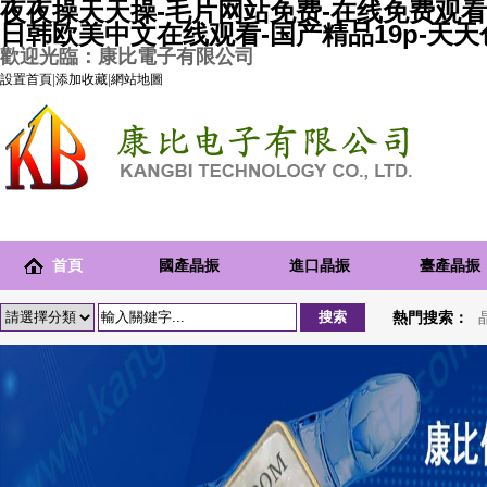
夜夜操天天操-毛片网站免费-在线免费观看
日韩欧美中文在线观看-国产精品19p-天
歡迎光臨：康比電子有限公司
設置首頁
|
添加收藏
|
網站地圖
首頁
國產晶振
進口晶振
臺產晶振
熱門搜索：