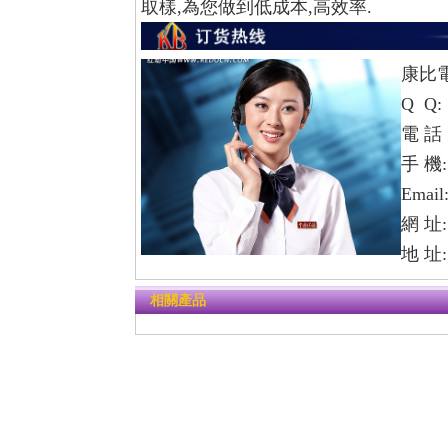
取樣,為您做到低成本,高效率.
康比
Q Q:
電 話：
手 機: 
Email
網 址
地 址
相關產品