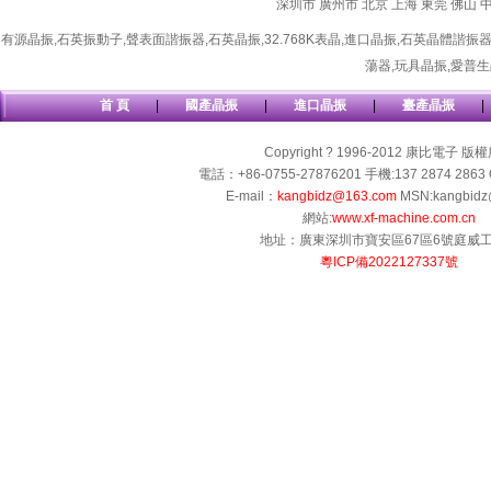
深圳市
廣州市
北京
上海
東莞
佛山
有源晶振
,
石英振動子
,
聲表面諧振器
,
石英晶振
,
32.768K表晶
,
進口晶振
,
石英晶體諧振
蕩器
,
玩具晶振
,
愛普生
首 頁
|
國產晶振
|
進口晶振
|
臺產晶振
|
Copyright ? 1996-2012 康比電子 版
電話：+86-0755-27876201 手機:137 2874 2863 
E-mail：
kangbidz@163.com
MSN:kangbidz
網站:
www.xf-machine.com.cn
地址：廣東深圳市寶安區67區6號庭威
粵ICP備2022127337號