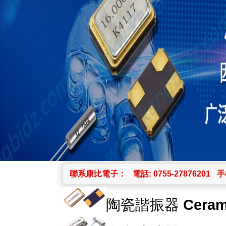
聯系康比電子：
電話: 0755-27876201
手機
陶瓷諧振器
Ceram