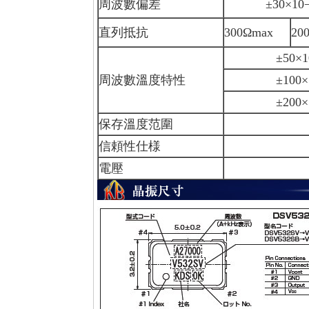
周波數偏差
±30×10−6,±5
直列抵抗
300Ωmax
20
±50×10−6/ー
周波數溫度特性
±100×10−6/
±200×10−6/
保存溫度范圍
ー40～
信頼性仕様
AEC-
電壓