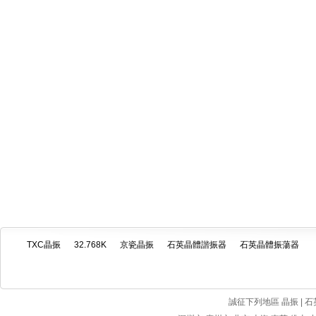
TXC晶振
32.768K
京瓷晶振
石英晶體諧振器
石英晶體振蕩器
誠征下列地區 晶振 | 石