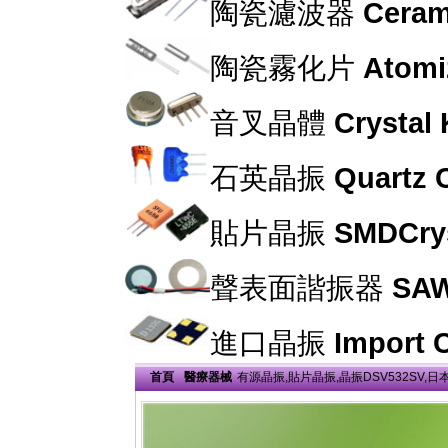
陶瓷濾波器
Cerami
陶瓷霧化片
Atomi
音叉晶體
Crystal
石英晶振
Quartz C
貼片晶振
SMDCrys
聲表面諧振器
SAW
進口晶振
Import C
首頁
醫療器械
有源晶振,貼片晶振,晶振DSV532SV,