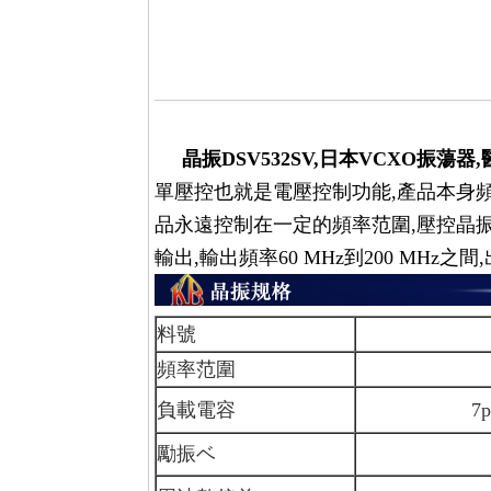
晶振DSV532SV,日本VCXO振蕩器
單壓控也就是電壓控制功能,產品本身
品永遠控制在一定的頻率范圍,壓控晶振
輸出,輸出頻率60 MHz到200 MHz
料號
DSV5
頻率范圍
5~5
負載電容
7pf 8p
勵振ベ
10μW (2