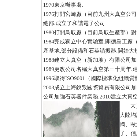
1970東京辦事處.
1976打開宮崎廠（目前九州大真空公
總部.成立了和諧電子公司
1980打開鳥取廠（目前鳥取生產部）
1984完成獨立中心實驗室.開德島工
產基地,部分設備和石英諧振器.開始大
1988建立大真空（新加坡）有限公司
1989更改公司名稱大真空第三十周年.
1996取得ISO9001（國際標準化組織
2003成立上海銳致國際貿易有限公司
公司加強石英器件業務.2010建立大
大
大陸均
國、歐
子、信