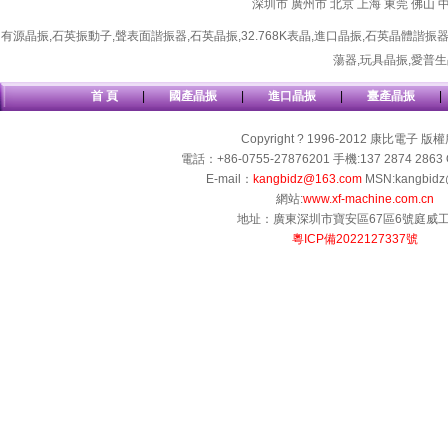
深圳市
廣州市
北京
上海
東莞
佛山
有源晶振
,
石英振動子
,
聲表面諧振器
,
石英晶振
,
32.768K表晶
,
進口晶振
,
石英晶體諧振
蕩器
,
玩具晶振
,
愛普生
首 頁
|
國產晶振
|
進口晶振
|
臺產晶振
|
Copyright ? 1996-2012 康比電子 版
電話：+86-0755-27876201 手機:137 2874 2863 
E-mail：
kangbidz@163.com
MSN:kangbidz
網站:
www.xf-machine.com.cn
地址：廣東深圳市寶安區67區6號庭威
粵ICP備2022127337號