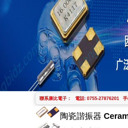
聯系康比電子：
電話: 0755-27876201
手機
陶瓷諧振器
Ceram