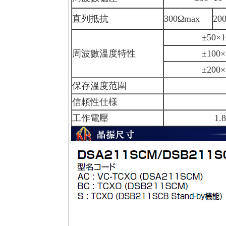
直列抵抗
300Ωmax
20
±50×10−6/ー
周波數溫度特性
±100×10−6/
±200×10−6/
保存溫度范圍
ー40～
信頼性仕様
AEC-
工作電壓
1.8V 2.