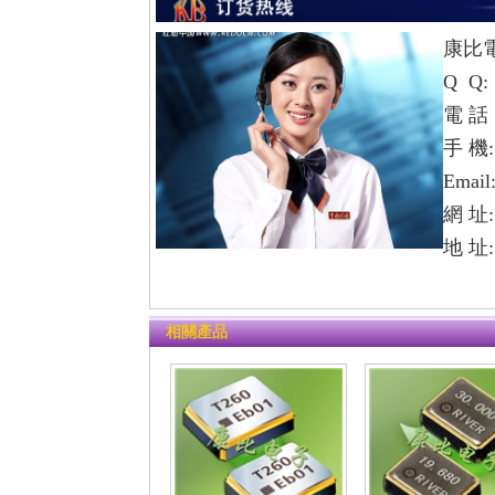
康比
Q Q:
電 話：
手 機: 
Email
網 址
地 址
相關產品