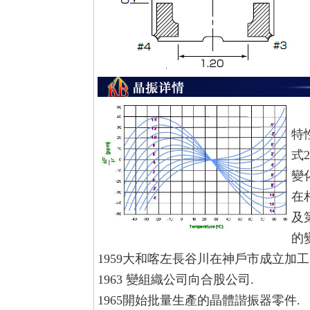
是
特
式
變
在
及
的
1959大和喀左長谷川在神戶市成立加工電子
1963 變組織公司向合股公司.
1965開始批量生產的晶體諧振器零件.