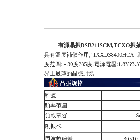
有源晶振DSB211SCM,TCXO
具有溫度補償作用,
“1XXD38400HCA”
,
度范圍: - 30度?85度,電源電壓:1.
界上最薄的晶振封裝
料號
DSB2
頻率范圍
12.288
負載電容
Series, 8
勵振ベ
10μW (2
周波數偏差
±30×10−6,±5