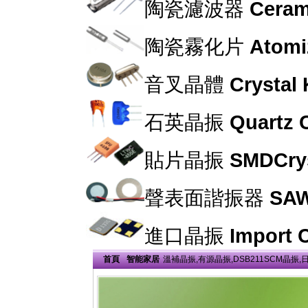
陶瓷濾波器
Cerami
陶瓷霧化片
Atomi
音叉晶體
Crystal
石英晶振
Quartz C
貼片晶振
SMDCrys
聲表面諧振器
SAW
進口晶振
Import C
首頁
智能家居
溫補晶振,有源晶振,DSB211SCM晶振,日