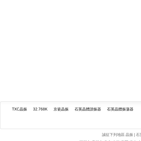
TXC晶振
32.768K
京瓷晶振
石英晶體諧振器
石英晶體振蕩器
誠征下列地區 晶振 | 石