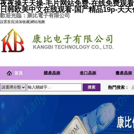
夜夜操天天操-毛片网站免费-在线免费观看
日韩欧美中文在线观看-国产精品19p-天
歡迎光臨：康比電子有限公司
設置首頁
|
添加收藏
|
網站地圖
首頁
國產晶振
進口晶振
臺產晶振
熱門搜索：