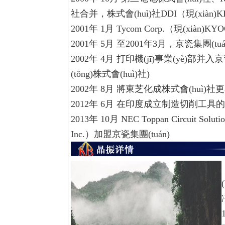
社合并，株式會(huì)社DDI（現(xiàn
2001年
1月
Tycom Corp.（現(xiàn)K
2001年
5月
至2001年3月，京瓷集團(tu
2002年
4月
打印機(jī)事業(yè)部并入京
(tǒng)株式會(huì)社)
2002年
8月
將東芝化成株式會(huì)社更名
2012年
6月
在印度成立制造切削工具的KYOCERA 
2013年
10月
NEC Toppan Circuit Solut
Inc.）加盟京瓷集團(tuán)