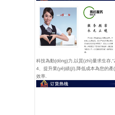
科技為動(dòng)力,以質(zhì)量求生存,
4、提升業(yè)績(jī),降低成本為您的產
效率.