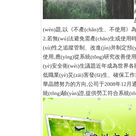
(wèn)題,以《不產(chǎn)生、不使用》為
2.若無(wú)法避免需產(chǎn)生或使用時
(xù)性之追蹤管制、改進(jìn)并制
使用,應(yīng)從系統(tǒng)研究改善使用
(yè)安全衛(wèi)生議題近年成為世界各國(g
低職業(yè)災(zāi)害發(fā)生、確保
華晶體努力的方向,公司于2008年12月通過(g
統(tǒng)驗(yàn)證,提供勞工符合系統(t