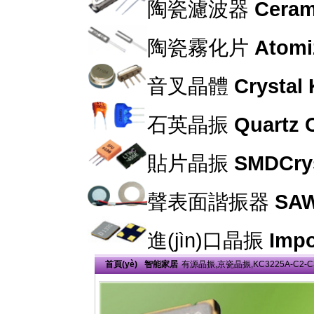
陶瓷濾波器
Cerami
陶瓷霧化片
Atomi
音叉晶體
Crystal
石英晶振
Quartz C
貼片晶振
SMDCrys
聲表面諧振器
SAW
進(jìn)口晶振
Impo
首頁(yè)
智能家居
有源晶振,京瓷晶振,KC3225A-C2-