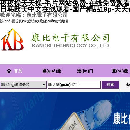
夜夜操天天操-毛片网站免费-在线免费观看
日韩欧美中文在线观看-国产精品19p-天
歡迎光臨：康比電子有限公司
設(shè)置首頁(yè)
|
添加收藏
|
網(wǎng)站地圖
首頁
國(guó)產
進(jìn)口
臺(tái)產
(yè)
(chǎn)晶
晶振
(chǎn)晶
振
振