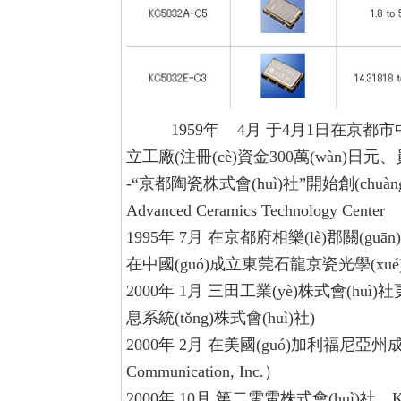
1959年
4月
于4月1日在京都市中
立工廠(注冊(cè)資金300萬(wàn)日元、
-“京都陶瓷株式會(huì)社”開始創(chuàng)
Advanced Ceramics Technology Center
1995年
7月
在京都府相樂(lè)郡關(guān
在中國(guó)成立東莞石龍京瓷光學(xué
2000年
1月
三田工業(yè)株式會(huì)社
息系統(tǒng)株式會(huì)社)
2000年
2月
在美國(guó)加利福尼亞州成立KY
Communication, Inc.）
2000年
10月
第二電電株式會(huì)社、KD