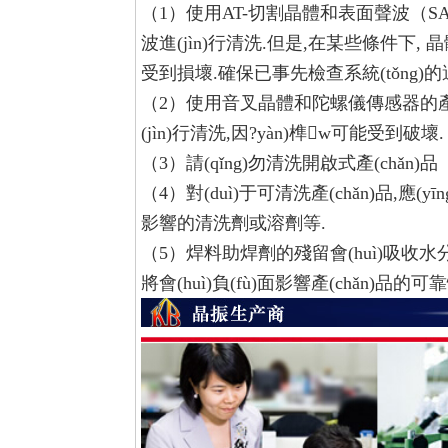
（1）使用AT-切割晶體和表面聲波（SAW
波進(jìn)行清洗.但是,在某些條件下, 
受到損壞.確保已事先檢查系統(tǒng)的
（2）使用音叉晶體和陀螺儀傳感器的產(c
(jìn)行清洗,因?yàn)榫w可能受到破壞.
（3）請(qǐng)勿清洗開啟式產(chǎn)品
（4）對(duì)于可清洗產(chǎn)品,應(yīn
影響的清洗劑或溶劑等.
（5）焊料助焊劑的殘留會(huì)吸收水分并
將會(huì)負(fù)面影響產(chǎn)品的