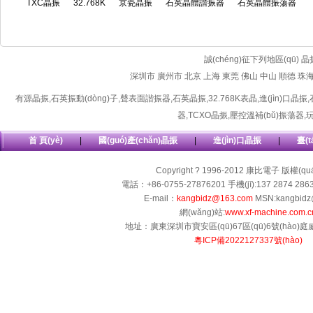
TXC晶振
32.768K
京瓷晶振
石英晶體諧振器
石英晶體振蕩器
誠(chéng)征下列地區(qū) 
深圳市
廣州市
北京
上海
東莞
佛山
中山
順德
珠
有源晶振
,
石英振動(dòng)子
,
聲表面諧振器
,
石英晶振
,
32.768K表晶
,
進(jìn)口晶振
,
器
,
TCXO晶振
,
壓控溫補(bǔ)振蕩器
,
首 頁(yè)
|
國(guó)產(chǎn)晶振
|
進(jìn)口晶振
|
臺(t
Copyright ? 1996-2012 康比電子 版權(q
電話：+86-0755-27876201 手機(jī):137 2874 286
E-mail：
kangbidz@163.com
MSN:kangbidz
網(wǎng)站:
www.xf-machine.com.c
地址：廣東深圳市寶安區(qū)67區(qū)6號(hào)庭威工
粵ICP備2022127337號(hào)