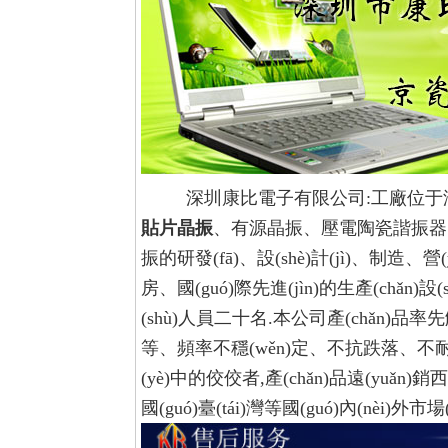
深圳康比電子有限公司:
工廠位于
貼片晶振
、有源晶振、壓電陶瓷諧振器
振的研發(fā)、設(shè)計(jì)、制造、營
房、國(guó)際先進(jìn)的生產(chǎn
(shù)人員二十名.本公司產(chǎn)
等、頻率不穩(wěn)定、不抗跌落、不耐高溫
(yè)中的佼佼者,產(chǎn)品遠(yuǎ
國(guó)臺(tái)灣等國(guó)內(nèi)外市場(c