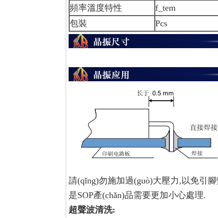
頻率溫度特性
f_tem
包裝
Pcs
請(qǐng)勿施加過(guò)大壓力,以免引
是SOP產(chǎn)品需要更加小心處理.
超聲波清洗: