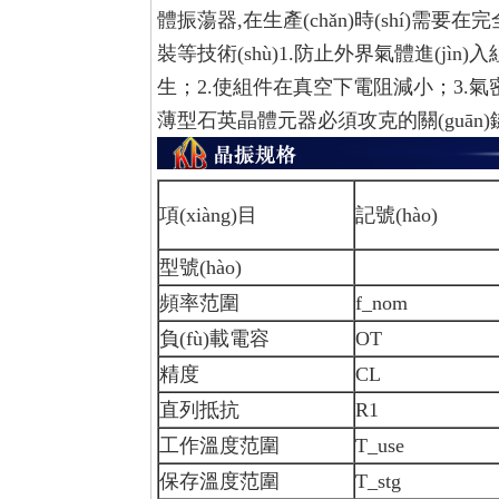
體振蕩器,在生產(chǎn)時(shí)需要在完
裝等技術(shù)1.防止外界氣體進(jìn)入
生；2.使組件在真空下電阻減小；3.氣密性高
薄型石英晶體元器必須攻克的關(guān)鍵技
項(xiàng)目
記號(hào)
型號(hào)
頻率范圍
f_nom
負(fù)載電容
OT
精度
CL
直列抵抗
R1
工作溫度范圍
T_use
保存溫度范圍
T_stg