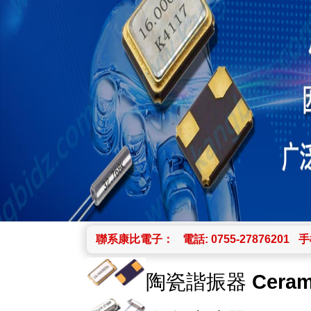
聯系康比電子：
電話: 0755-27876201
手機
陶瓷諧振器
Ceram