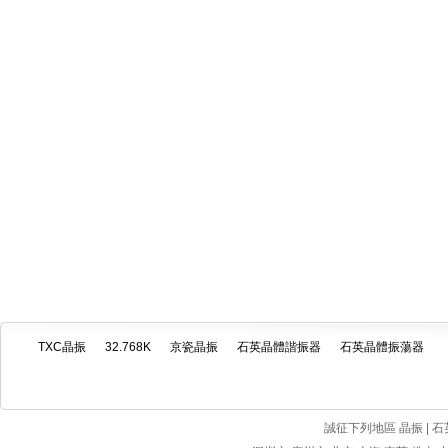
TXC晶振
32.768K
京瓷晶振
石英晶體諧振器
石英晶體振蕩器
誠征下列地區 晶振 | 石