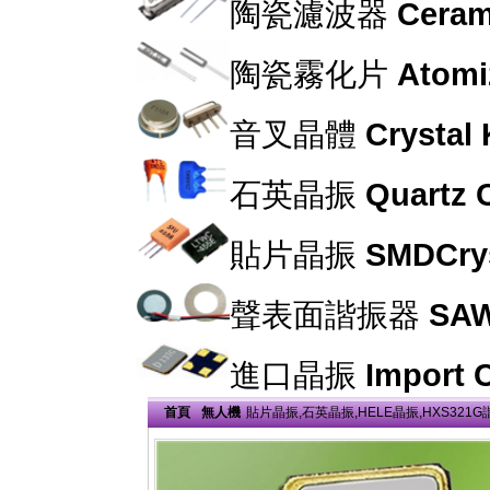
陶瓷濾波器
Cerami
陶瓷霧化片
Atomi
音叉晶體
Crystal
石英晶振
Quartz C
貼片晶振
SMDCrys
聲表面諧振器
SAW
進口晶振
Import C
首頁
無人機
貼片晶振,石英晶振,HELE晶振,HXS321