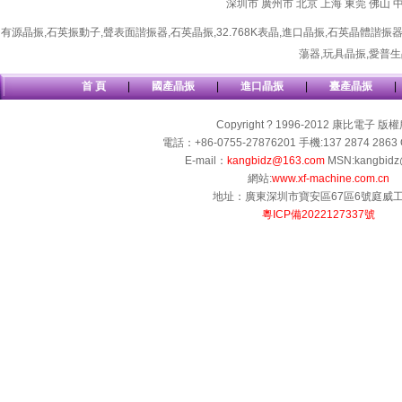
深圳市
廣州市
北京
上海
東莞
佛山
有源晶振
,
石英振動子
,
聲表面諧振器
,
石英晶振
,
32.768K表晶
,
進口晶振
,
石英晶體諧振
蕩器
,
玩具晶振
,
愛普生
首 頁
|
國產晶振
|
進口晶振
|
臺產晶振
|
Copyright ? 1996-2012 康比電子 版
電話：+86-0755-27876201 手機:137 2874 2863 
E-mail：
kangbidz@163.com
MSN:kangbidz
網站:
www.xf-machine.com.cn
地址：廣東深圳市寶安區67區6號庭威
粵ICP備2022127337號