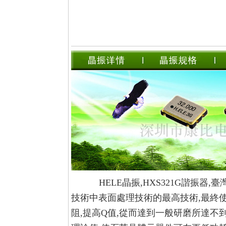
HELE晶振,HXS321G諧振器,臺
技術中表面處理技術的最高技術,最終使
阻,提高Q值,從而達到一般研磨所達不