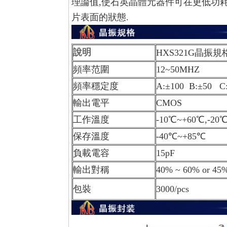
理論值,使石英晶體元器件可在更低功
片表面的狀態.
說明
HXS321G晶振規
頻率范圍
12~50MHZ
頻率穩定度
A:±100 B:±50 C:
輸出電平
CMOS
工作溫度
-10℃~+60℃,-
保存溫度
-40℃~+85℃
負載電容
15pF
輸出對稱
40% ~ 60% or 45
包裝
3000/pcs