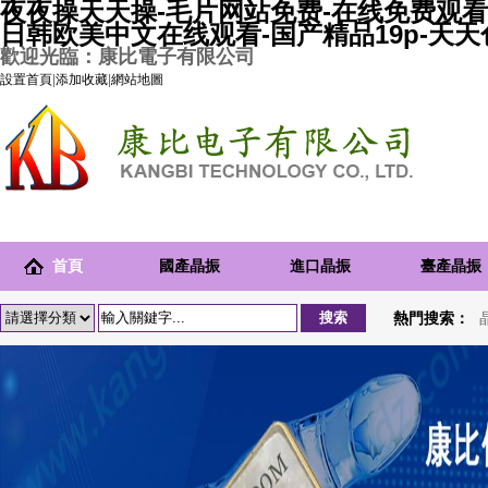
夜夜操天天操-毛片网站免费-在线免费观看
日韩欧美中文在线观看-国产精品19p-天
歡迎光臨：康比電子有限公司
設置首頁
|
添加收藏
|
網站地圖
首頁
國產晶振
進口晶振
臺產晶振
熱門搜索：