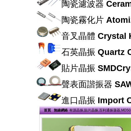
陶瓷濾波器
Cerami
陶瓷霧化片
Atomi
音叉晶體
Crystal
石英晶振
Quartz C
貼片晶振
SMDCrys
聲表面諧振器
SAW
進口晶振
Import C
首頁
無線網絡
有源晶振,貼片晶振,百利通振蕩器,MD5