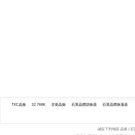
TXC晶振
32.768K
京瓷晶振
石英晶體諧振器
石英晶體振蕩器
誠征下列地區 晶振 | 石