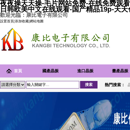
夜夜操天天操-毛片网站免费-在线免费观看
日韩欧美中文在线观看-国产精品19p-天
歡迎光臨：康比電子有限公司
設置首頁
|
添加收藏
|
網站地圖
首頁
國產晶振
進口晶振
臺產晶振
熱門搜索：