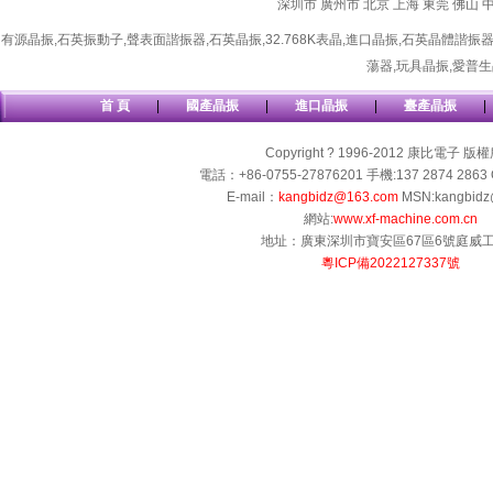
深圳市
廣州市
北京
上海
東莞
佛山
有源晶振
,
石英振動子
,
聲表面諧振器
,
石英晶振
,
32.768K表晶
,
進口晶振
,
石英晶體諧振
蕩器
,
玩具晶振
,
愛普生
首 頁
|
國產晶振
|
進口晶振
|
臺產晶振
|
Copyright ? 1996-2012 康比電子 版
電話：+86-0755-27876201 手機:137 2874 2863 
E-mail：
kangbidz@163.com
MSN:kangbidz
網站:
www.xf-machine.com.cn
地址：廣東深圳市寶安區67區6號庭威
粵ICP備2022127337號