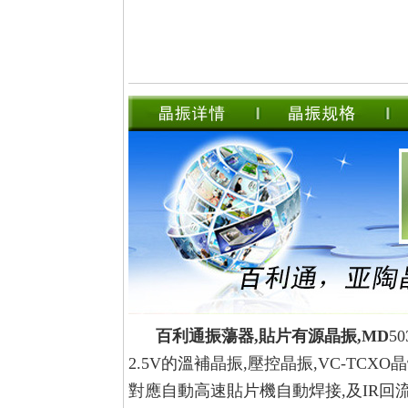
百利通振蕩器,貼片有源晶振,MD
5
2.5V的溫補晶振,壓控晶振,VC-TC
對應自動高速貼片機自動焊接,及IR回流