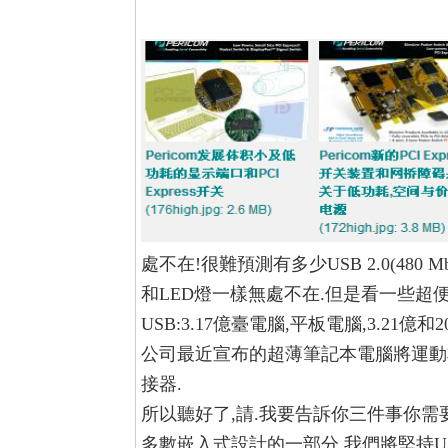
處不在!很難預測有多少USB 2.0(480 Mb
和LED燈一樣無處不在.但是看一些超
USB:3.17億臺電腦,平板電腦,3.21億和2
公司最近宣布的超薄筆記本電腦將運動非常其最新惡
接器.
所以聽好了,請.我要告訴你三件事你需要
多數嵌入式設計的一部分.我們將堅持USB