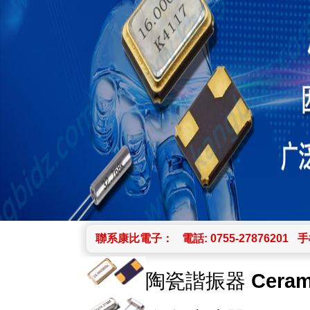
聯系康比電子：
電話: 0755-27876201
手機
陶瓷諧振器
Ceram