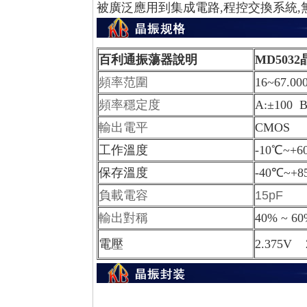
被廣泛應用到集成電路,程控交換系統,
百利通振蕩器說明
MD503
頻率范圍
16~67.0
頻率穩定度
A:±100 B
輸出電平
CMOS
工作溫度
-10℃~+
保存溫度
-40℃~+
負載電容
15pF
輸出對稱
40% ~ 60
電壓
2.375V 