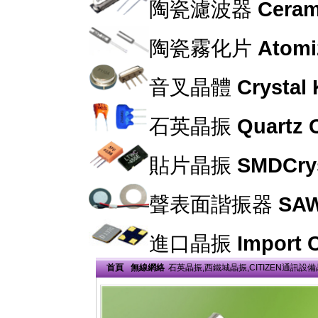
陶瓷濾波器
Cerami
陶瓷霧化片
Atomi
音叉晶體
Crystal
石英晶振
Quartz C
貼片晶振
SMDCrys
聲表面諧振器
SAW
進口晶振
Import C
首頁
無線網絡
石英晶振,西鐵城晶振,CITIZEN通訊設備