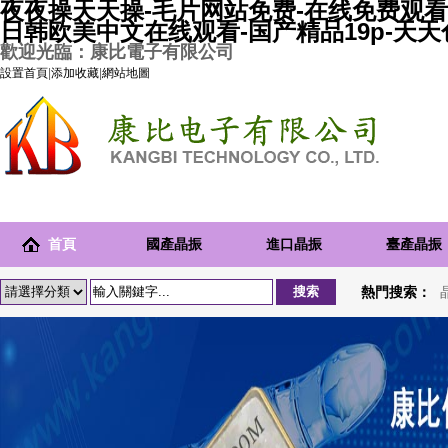
夜夜操天天操-毛片网站免费-在线免费观看
日韩欧美中文在线观看-国产精品19p-天
歡迎光臨：康比電子有限公司
設置首頁
|
添加收藏
|
網站地圖
首頁
國產晶振
進口晶振
臺產晶振
熱門搜索：