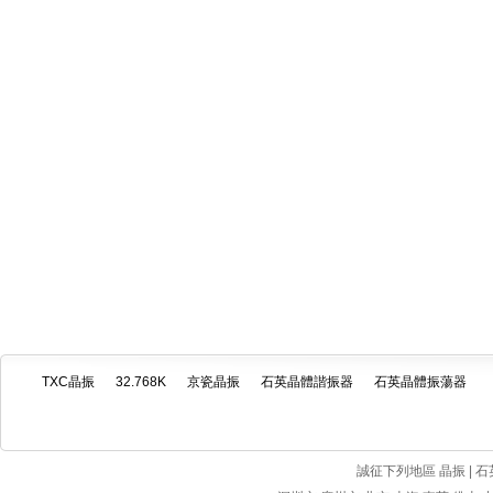
TXC晶振
32.768K
京瓷晶振
石英晶體諧振器
石英晶體振蕩器
誠征下列地區 晶振 | 石