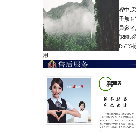
程中,
子無有
員參考
認時,
RoH
用.