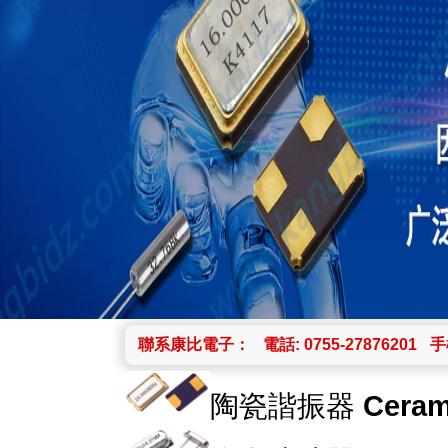
聯系康比電子：
電話: 0755-27876201
手機
陶瓷諧振器
Ceram