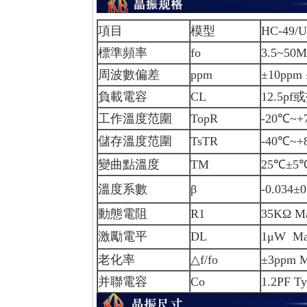
項目
模型
HC-49/U
標準頻率
fo
3.5~50
周波數偏差
ppm
±10ppm
負載電容
CL
12.5p
工作溫度范圍
TopR
-20℃~+
儲存溫度范圍
TsTR
-40℃~+
變曲點溫度
TM
25℃±5
溫度系數
β
-0.034±
動態電阻
R1
35KΩ M
激勵電平
DL
1μW M
老化率
△f/fo
±3ppm 
并聯電容
Co
1.2PF T