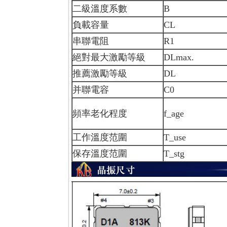
二級溫度系數
B
負載容量
CL
串聯電阻
R1
絕對最大激勵等級
DLmax.
推薦激勵等級
DL
并聯電容
C0
頻率老化程度
f_age
工作溫度范圍
T_use
保存溫度范圍
T_stg