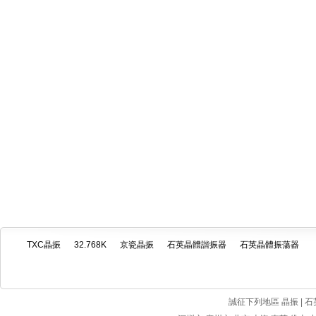
TXC晶振
32.768K
京瓷晶振
石英晶體諧振器
石英晶體振蕩器
誠征下列地區 晶振 | 石