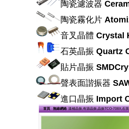
陶瓷濾波器
Cerami
陶瓷霧化片
Atomi
音叉晶體
Crystal
石英晶振
Quartz C
貼片晶振
SMDCrys
聲表面諧振器
SAW
進口晶振
Import C
首頁
無線網絡
溫補晶振,有源晶振,晶振TCO-708X,石英振