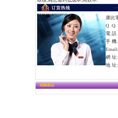
取樣,為您做到低成本,高效率.
康比
Q Q:
電 話：
手 機: 
Email
網 址
地 址
相關產品