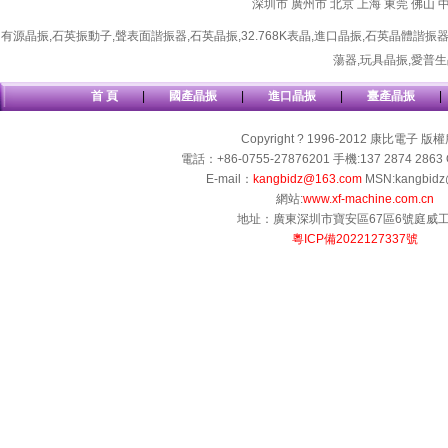
深圳市
廣州市
北京
上海
東莞
佛山
有源晶振
,
石英振動子
,
聲表面諧振器
,
石英晶振
,
32.768K表晶
,
進口晶振
,
石英晶體諧振
蕩器
,
玩具晶振
,
愛普生
首 頁
|
國產晶振
|
進口晶振
|
臺產晶振
|
Copyright ? 1996-2012 康比電子 版
電話：+86-0755-27876201 手機:137 2874 2863 
E-mail：
kangbidz@163.com
MSN:kangbidz
網站:
www.xf-machine.com.cn
地址：廣東深圳市寶安區67區6號庭威
粵ICP備2022127337號