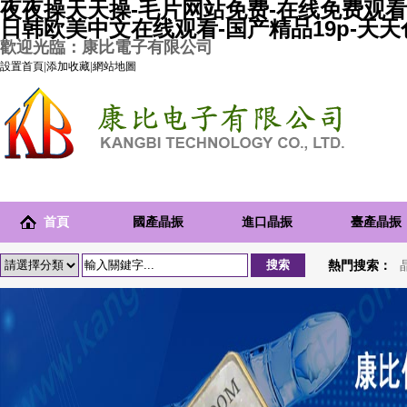
夜夜操天天操-毛片网站免费-在线免费观看
日韩欧美中文在线观看-国产精品19p-天
歡迎光臨：康比電子有限公司
設置首頁
|
添加收藏
|
網站地圖
首頁
國產晶振
進口晶振
臺產晶振
熱門搜索：