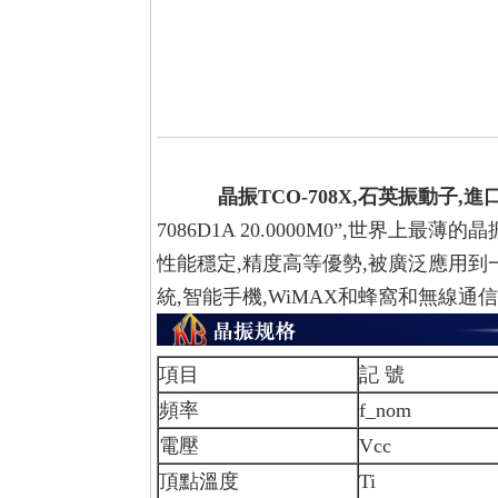
晶振TCO-708X,石英振動子,進
7086D1A 20.0000M0”,
世界上最薄的晶振封裝
性能穩定,精度高等優勢,被廣泛應用到
統,智能手機,WiMAX和蜂窩和無線通信等
項目
記 號
頻率
f_nom
電壓
Vcc
頂點溫度
Ti