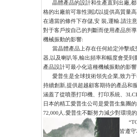
晶體產品的設計和生產直到出廠,都
格的出廠前可靠性測試以提供高質量高
在適當的條件下存儲,安 裝,運輸.請
對于客戶按自己的判斷而使用產品所導
機械振動的影響:
當晶體產品上存在任何給定沖擊或受
器,以及喇叭等,輸出頻率和幅度會受到
產品設計可最小化這種機械振動的影響
愛普生是全球技術領先企業,致力于
持續創新,提供超越顧客期待的產品和
涵蓋了從噴墨打印機、打印系統、3LC
日本的精工愛普生公司是愛普生集團的核
72,000人.愛普生不斷努力減少對環
“T
皆遵守