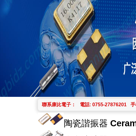
聯系康比電子：
電話: 0755-27876201
手機
陶瓷諧振器
Ceram