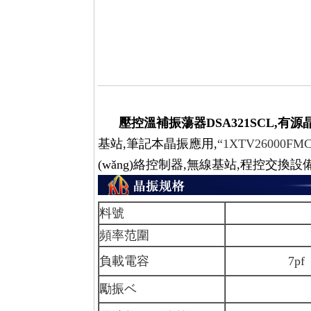
壓控溫補振蕩器DSA321SCL,有
基站,筆記本晶振應用,
“1XTV26000FMC
(wǎng)絡控制器,無線基站,程控交換設
料號
DSA3
頻率范圍
9.6~
負載電容
7pf 8pf 9
勵振ベ
10μW (2