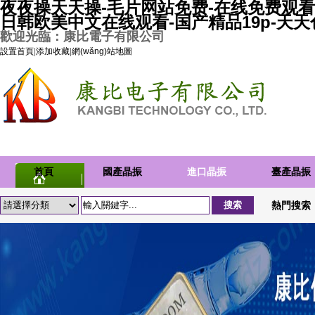
夜夜操天天操-毛片网站免费-在线免费观看
日韩欧美中文在线观看-国产精品19p-天
歡迎光臨：康比電子有限公司
設置首頁
|
添加收藏
|
網(wǎng)站地圖
首頁
國產晶振
進口晶振
臺產晶振
熱門搜索