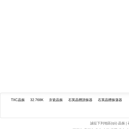
TXC晶振
32.768K
京瓷晶振
石英晶體諧振器
石英晶體振蕩器
誠征下列地區(qū) 晶振 |