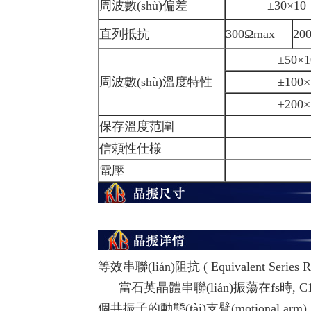
周波數(shù)偏差
±30×10−6,±5
直列抵抗
300Ωmax
20
±50×10−6/ー
周波數(shù)溫度特性
±100×10−6/
±200×10−6/
保存溫度范圍
ー40～
信頼性仕様
AEC-
電壓
等效串聯(lián)阻抗 ( Equivalent Series Res
當石英晶體串聯(lián)振蕩在fs時, 
個共振子的動態(tài)支臂(motional ar