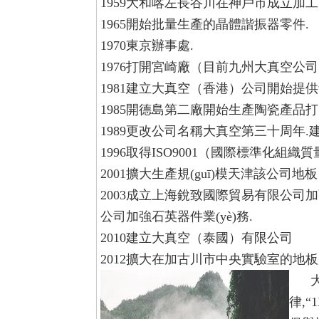
1959大和喀左長谷川在神戶市成立加
1965開始批量生產的晶體諧振器零件.
1970東京辦事處.
1976打開宮崎廠（目前九州大真空公
1981建立大真空（香港）公司開始提
1985開德島第二廠開始生產陶瓷產品
1989更改公司名稱大真空第三十周年.
1996取得ISO9001（國際標準化組織
2001擴大生產規(guī)模天津該公司地板
2003成立上海銳致國際貿易有限公司
公司加強石英器件業(yè)務.
2010建立大真空（泰國）有限公司
2012擴大在加古川市中央實驗室的地板
大真
律,
“