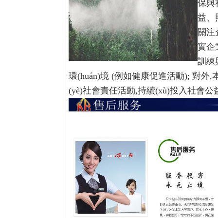
保與
益、照
關注
實企
訓練
環(huán)境 (例如健康促進活動);
(yè)社會責任活動,持續(xù)投入社會公