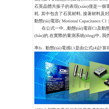
石英晶體共振子的表現(xiàn)僅是一
耗. 其中包含了石英材料, 接著材料及
動態(tài)電容( Motional Capacitance C1 
在公式一中, ,動態(tài)電容C1及動態(t
(lián)的.在實際的量測系統(tǒng)中, 我
率fs . 動態(tài)電感L1是由公式(4)計算