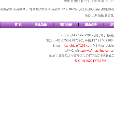
深圳市
廣州市
北京
上海
東莞
佛山
有源晶振
,
石英振動子
,
聲表面諧振器
,
石英晶振
,
32.768K表晶
,
進口晶振
,
石英晶體諧振
蕩器
,
玩具晶振
,
愛普生
首 頁
|
國產晶振
|
進口晶振
|
臺產晶振
|
康
Copyright ? 1996-2012 康比電子 版
電話：+86-0755-27876201 手機:137 2874 2863 
E-mail：
kangbidz@163.com
MSN:kangbidz
網(wǎng)站:
www.xf-machine.com.c
地址：廣東深圳市寶安區(qū)67區(qū)6號庭威工業(
粵ICP備2022127337號