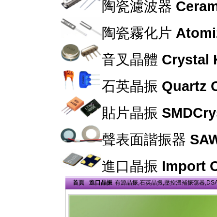
陶瓷濾波器
Cerami
陶瓷霧化片
Atomi
音叉晶體
Crystal
石英晶振
Quartz C
貼片晶振
SMDCrys
聲表面諧振器
SAW
進口晶振
Import C
首頁
進口晶振
有源晶振,石英晶振,壓控溫補振蕩器,DSA3