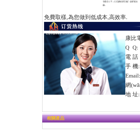
免費取樣,為您做到低成本,高效率.
康比電
Q Q:
電 話：
手 機: 
Email
網(wǎ
地 址
相關產品