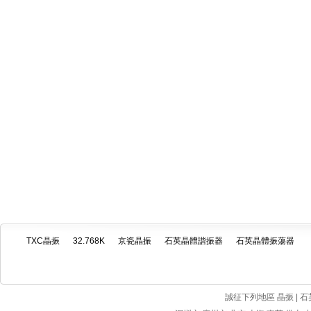
TXC晶振
32.768K
京瓷晶振
石英晶體諧振器
石英晶體振蕩器
誠征下列地區 晶振 | 石