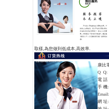
取樣,為您做到低成本,高效率.
康比
Q Q:
電 話：
手 機: 
Email
網 址
地 址