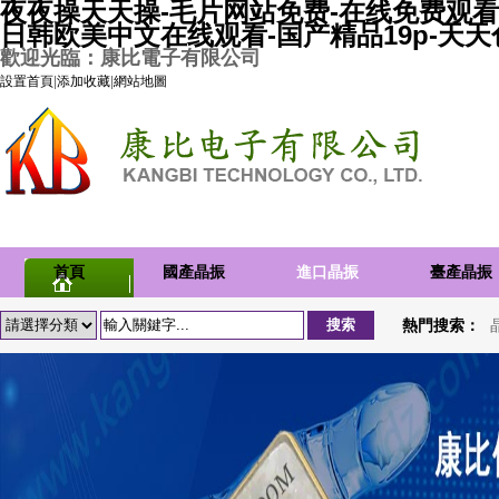
夜夜操天天操-毛片网站免费-在线免费观看
日韩欧美中文在线观看-国产精品19p-天
歡迎光臨：康比電子有限公司
設置首頁
|
添加收藏
|
網站地圖
首頁
國產晶振
進口晶振
臺產晶振
熱門搜索：