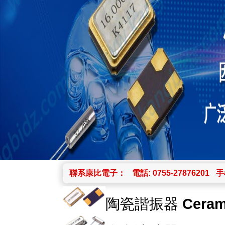
聯系康比電子：
電話: 0755-27876201
手機
陶瓷諧振器
Ceram