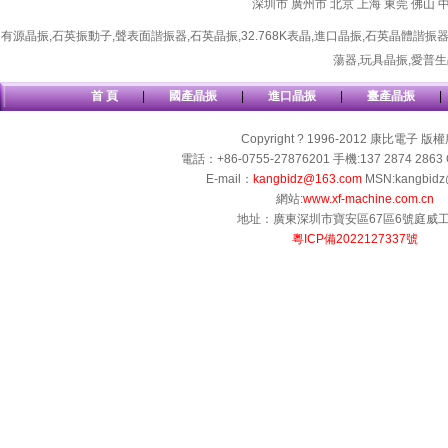
深圳市
廣州市
北京
上海
東莞
佛山
有源晶振
,
石英振動子
,
聲表面諧振器
,
石英晶振
,
32.768K表晶
,
進口晶振
,
石英晶體諧振
蕩器
,
玩具晶振
,
愛普生
首 頁
|
國產晶振
|
進口晶振
|
臺產晶振
|
Copyright ? 1996-2012 康比電子 版
電話：+86-0755-27876201 手機:137 2874 2863 
E-mail：
kangbidz@163.com
MSN:kangbidz
網站:
www.xf-machine.com.cn
地址：廣東深圳市寶安區67區6號庭威
粵ICP備2022127337號