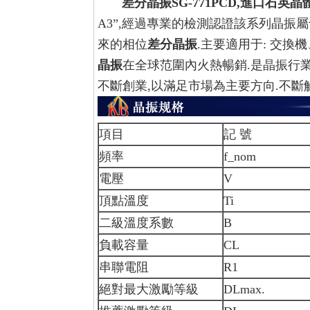
差分晶振SG-771PCD,進口石英晶
A3”,
經過專業的檢測認證該系列晶振屬于
來的相位
差分晶振
.主要適用于: 交換機、
晶振
在全球范圍內火熱暢銷.是晶振行業
不斷創業,以滿足市場為主要方向.不斷
項目
記 號
頻率
f_nom
電壓
V
頂點溫度
Ti
二級溫度系數
B
負載容量
CL
串聯電阻
R1
絕對最大激勵等級
DLmax.