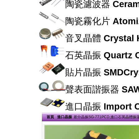
陶瓷濾波器
Cerami
陶瓷霧化片
Atomi
音叉晶體
Crystal
石英晶振
Quartz C
貼片晶振
SMDCrys
聲表面諧振器
SAW
進口晶振
Import C
首頁
進口晶振
差分晶振SG-771PCD,進口石英晶體振蕩器,