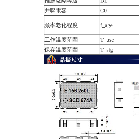
推薦激勵等級
DL
并聯電容
C0
頻率老化程度
f_age
工作溫度范圍
T_use
保存溫度范圍
T_stg