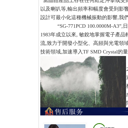
當晶體產品上存在任何給定沖擊或受到
以及喇叭等,輸出頻率和幅度會受到影
設計可最小化這種機械振動的影響,我
“SG-771PCD 100.0000M-A3”,
日
1983年成立以來,
敏銳地掌握電子產品輕
流,致力于開發小型化、高頻與光電領域
技術領域,加速導入TF SMD Cryst