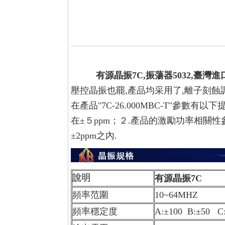
有源晶振7C,振蕩器5032,臺灣
壓控晶振也罷,產品均采用了,離子刻蝕
在產品
"7C-26.000MBC-T"
參數有以下提
在±５ppm；２.產品的激勵功率相關
±2ppm之內.
說明
有源晶振7C
頻率范圍
10~64MHZ
頻率穩定度
A:±100 B:±50 C: