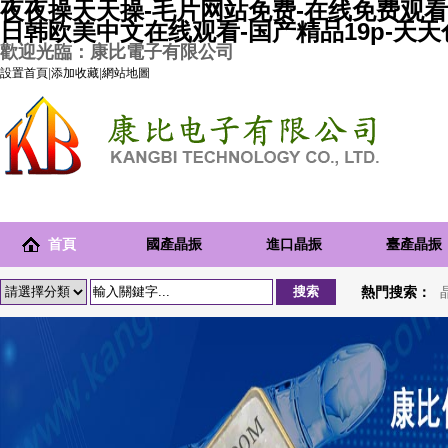
夜夜操天天操-毛片网站免费-在线免费观看
日韩欧美中文在线观看-国产精品19p-天
歡迎光臨：康比電子有限公司
設置首頁
|
添加收藏
|
網站地圖
首頁
國產晶振
進口晶振
臺產晶振
熱門搜索：