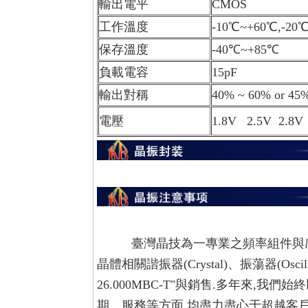
輸出電平
CMOS
工作溫度
-10℃~+60℃,-
保存溫度
-40℃~+85℃
負載電容
15pF
輸出對稱
40% ~ 60% or 45
電壓
1.8V 2.5V 2.8V
臺灣晶技為一專業之頻率組件與感測
晶體相關諧振器(Crystal)、振蕩器(Os
26.000MBC-T"
與銷售.
多年來,我們始
期、服務等方面,均盡力盡心于超越客