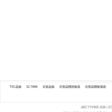
TXC晶振
32.768K
京瓷晶振
石英晶體諧振器
石英晶體振蕩器
誠征下列地區 晶振 | 石