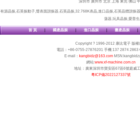
深圳市
廣州市
北京
上海
東莞
佛山
有源晶振
,
石英振動子
,
聲表面諧振器
,
石英晶振
,
32.768K表晶
,
進口晶振
,
石英晶體諧振
蕩器
,
玩具晶振
,
愛普生
首 頁
|
國產晶振
|
進口晶振
|
臺產晶振
|
Copyright ? 1996-2012 康比電子 版
電話：+86-0755-27876201 手機:137 2874 2863 
E-mail：
kangbidz@163.com
MSN:kangbidz
網站:
www.xf-machine.com.cn
地址：廣東深圳市寶安區67區6號庭威
粵ICP備2022127337號