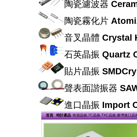
陶瓷濾波器
Cerami
陶瓷霧化片
Atomi
音叉晶體
Crystal
石英晶振
Quartz C
貼片晶振
SMDCrys
聲表面諧振器
SAW
進口晶振
Import C
首頁
時計產品
有源晶振,7C晶振,TXC晶振,臺灣進口晶振原