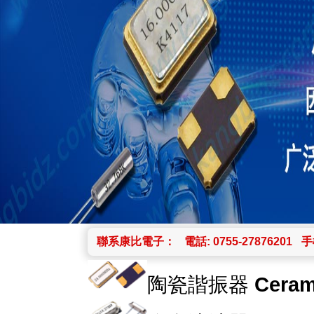
聯系康比電子：
電話: 0755-27876201
手機
陶瓷諧振器
Ceram