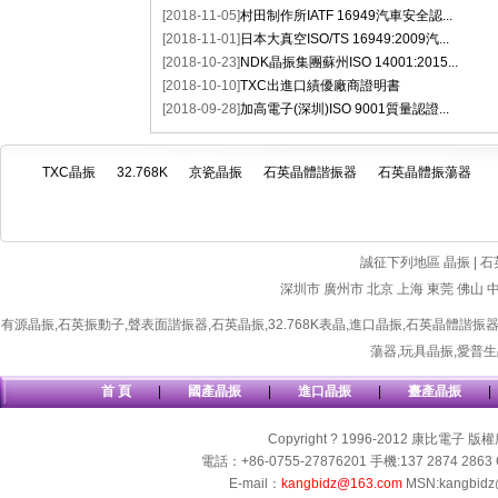
[2018-11-05]
村田制作所IATF 16949汽車安全認...
[2018-11-01]
日本大真空ISO/TS 16949:2009汽...
[2018-10-23]
NDK晶振集團蘇州ISO 14001:2015...
[2018-10-10]
TXC出進口績優廠商證明書
[2018-09-28]
加高電子(深圳)ISO 9001質量認證...
TXC晶振
32.768K
京瓷晶振
石英晶體諧振器
石英晶體振蕩器
誠征下列地區 晶振 | 石
深圳市
廣州市
北京
上海
東莞
佛山
有源晶振
,
石英振動子
,
聲表面諧振器
,
石英晶振
,
32.768K表晶
,
進口晶振
,
石英晶體諧振
蕩器
,
玩具晶振
,
愛普生
首 頁
|
國產晶振
|
進口晶振
|
臺產晶振
|
Copyright ? 1996-2012 康比電子 版
電話：+86-0755-27876201 手機:137 2874 2863 
E-mail：
kangbidz@163.com
MSN:kangbidz