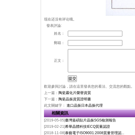
现在还没有评论哦。
發表評論:
姓名：
郵箱：
正文：
歡迎參與討論，請在這里發表您的看法、交流您的觀點。
上一篇：
陶瓷霧化片榮譽資質
下一篇：
陶瓷晶振資質證明書
此文關鍵字：
進口晶振
日本晶振代理
相關資訊
[2019-05-05]
臺灣嘉碩貼片晶振SGS檢測報告
[2019-02-21]
希華晶體科技IECQ質量認證
[2018-11-08]
泰藝電子ISO9001:2008質量管理認...