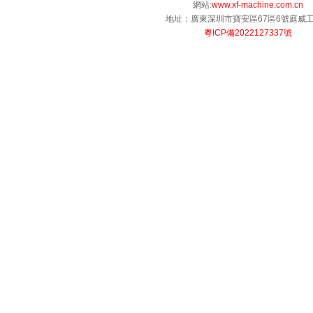
網站:
www.xf-machine.com.cn
地址：廣東深圳市寶安區67區6號庭威
粵ICP備2022127337號