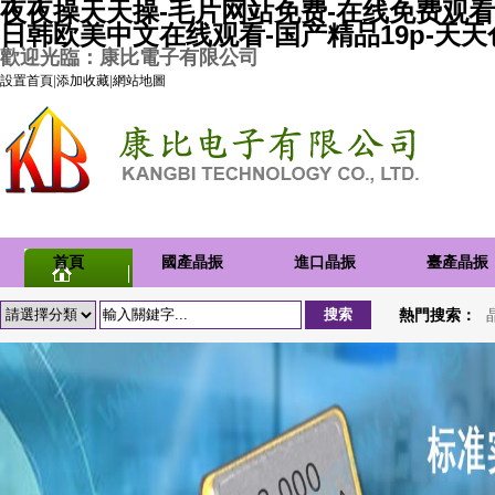
夜夜操天天操-毛片网站免费-在线免费观看
日韩欧美中文在线观看-国产精品19p-天
歡迎光臨：康比電子有限公司
設置首頁
|
添加收藏
|
網站地圖
首頁
國產晶振
進口晶振
臺產晶振
熱門搜索：