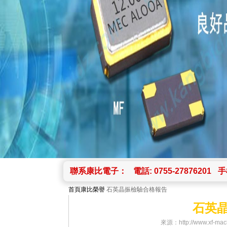
聯系康比電子：
電話: 0755-27876201
手機
首頁
康比榮譽
石英晶振檢驗合格報告
石英
來源：http://www.xf-