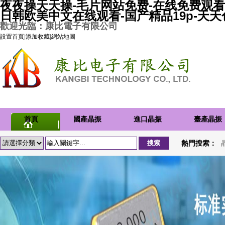
夜夜操天天操-毛片网站免费-在线免费观看
日韩欧美中文在线观看-国产精品19p-天
歡迎光臨：康比電子有限公司
設置首頁
|
添加收藏
|
網站地圖
首頁
國產晶振
進口晶振
臺產晶振
熱門搜索：