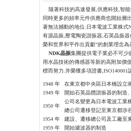
隨著科技的高速發展,供應科技,智能
同時更多的頻率元件供應商也開始層出
著無法撼動的地位.日本電波工業株式
有源晶振,壓電陶瓷諧振器,
石英晶振
器
榮和世界和平作出貢獻”的創業理念為基礎
NDK晶振
集團提供電子業必不可少
用水晶技術的傳感器等新的高附加價值
標而努力.并榮獲多項證書,ISO140001認
1948 年
在東京都中央區日本橋設立
1949 年
開始石英晶體諧振器的制造
公司名變更為日本電波工業
1950 年
總公司遷移登記至東京都涉
1954 年
建設、遷移總公司及工廠至東
1959 年
開始濾波器的制造