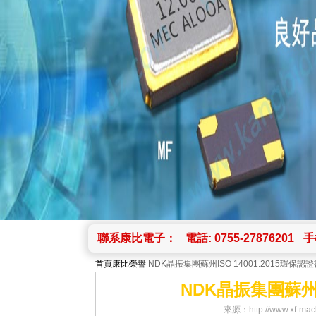
聯系康比電子：
電話: 0755-27876201
手機
首頁
康比榮譽
NDK晶振集團蘇州ISO 14001:2015環保認
NDK晶振集團蘇州IS
來源：http://www.xf-