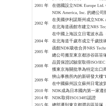
2001 年
在德國設立NDK Europe Ltd. Ge
NDK America, Inc.
在美國伊利諾斯州成立NDK Ameri
2002 年
在北海道函館市建立NRS Technol
在中國上海設立日電波水晶
2004 年
在北海道千歲市成立千歲技
函館NDK吸收合并NRS Technolo
2005 年
總公司搬至東京都涉谷區笹
品質保證試驗室取得ISO/IEC 1
2008 年
獲東京海關批準為特定出口
狹山事務所內的新研發大樓"Labo
2009 年
在中國蘇州設立蘇州日電波
2010 年
NDK成為日本國內第一家遵循
2014 年
NDK取得ISO13485認證
2015 年
總部遷到東京都澀谷區笹塚