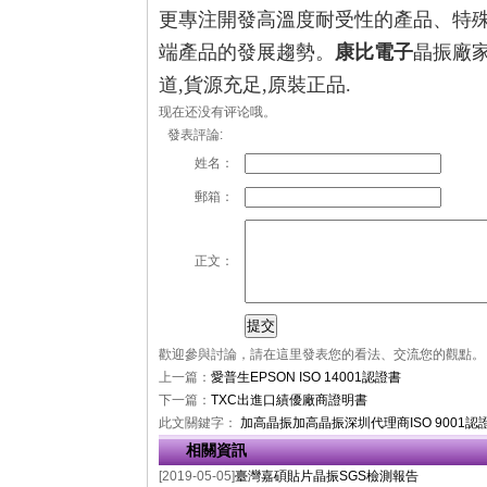
更專注開發高溫度耐受性的產品、特
端產品的發展趨勢。
康比電子
晶振廠
道,貨源充足,原裝正品.
现在还没有评论哦。
發表評論:
姓名：
郵箱：
正文：
歡迎參與討論，請在這里發表您的看法、交流您的觀點。
上一篇：
愛普生EPSON ISO 14001認證書
下一篇：
TXC出進口績優廠商證明書
此文關鍵字：
加高晶振
加高晶振深圳代理商
ISO 9001認
相關資訊
[2019-05-05]
臺灣嘉碩貼片晶振SGS檢測報告