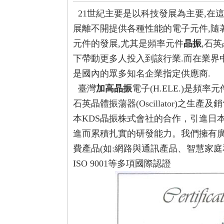
21世紀主要是以科技發展為主要,在
展離不開提供各種性能的電子元件,隨
元件的發展,尤其是頻率元件
晶振
,石
下帶動更多人投入到該行業.而在業界
是國內的眾多知名企業指定供應商.
臺灣
加高晶振
電子(H.ELE.)是頻率
石英晶體振蕩器
(Oscillator)
本
KDS晶振
株式會社的合作，引進日
進而累積扎實的研發能力。我們擁有
費產品(如:網路與通訊產品、智慧家
ISO 9001等多項國際認證