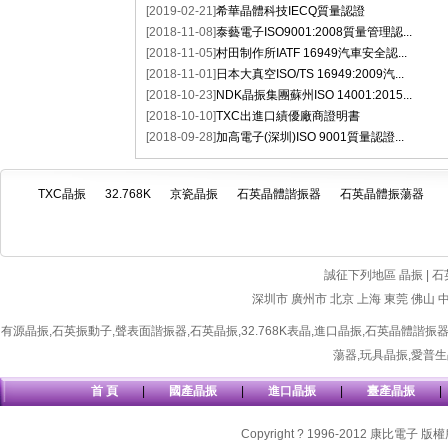
[2019-02-21]
希華晶體科技IECQ質量認證
[2018-11-08]
泰藝電子ISO9001:2008質量管理認...
[2018-11-05]
村田制作所IATF 16949汽車安全認...
[2018-11-01]
日本大真空ISO/TS 16949:2009汽...
[2018-10-23]
NDK晶振集團蘇州ISO 14001:2015...
[2018-10-10]
TXC出進口績優廠商證明書
[2018-09-28]
加高電子(深圳)ISO 9001質量認證...
TXC晶振
32.768K
京瓷晶振
石英晶體諧振器
石英晶體振蕩器
誠征下列地區 晶振 | 石
深圳市
廣州市
北京
上海
東莞
佛山
有源晶振
,
石英振動子
,
聲表面諧振器
,
石英晶振
,
32.768K表晶
,
進口晶振
,
石英晶體諧振
蕩器
,
玩具晶振
,
愛普生
首 頁
|
國產晶振
|
進口晶振
|
臺產晶振
|
Copyright ? 1996-2012 康比電子 版