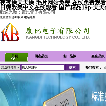
夜夜操天天操-毛片网站免费-在线免费观看
日韩欧美中文在线观看-国产精品19p-天
歡迎光臨：康比電子有限公司
設置首頁
|
添加收藏
|
網站地圖
首頁
國產晶振
進口晶振
臺產晶振
熱門搜索：