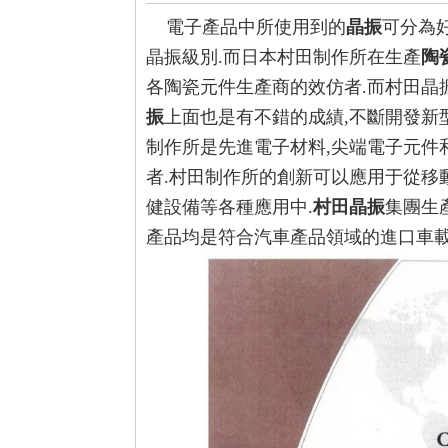
電子產品中所使用到的
晶振
可分為
晶振級別.而日本村田制作所在生產
陶
各陶瓷元件生產商的效仿者.而村田晶
振
上面也是有不錯的成績,不斷開發新
制作所是先進電子材料,尖端電子元件
者.村田制作所的創新可以應用于從移
健設備等各種應用中.
村田晶振
集團生
產品均是符合汽車產品領域的
進口車