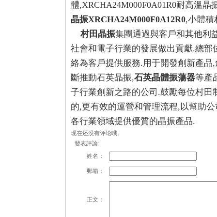
體,XRCHA24M000F0A01R0耐高溫晶
晶振XRCHA24M000F0A12R0
,小體積村
村田晶振
集團通過與客戶和其他利益
社會和電子行業的發展做出貢獻.總部
絡為客戶提供服務.
用于開發創新產品,
斷推動石英晶振,
石英晶體振蕩器
等產
子行業創新之路的公司.
鼓勵每位村田制
的,更有效的運營和管理流程,以幫助公
各行業領域提供優質的晶振產品.
现在还没有评论哦。
發表評論:
姓名：
郵箱：
正文：