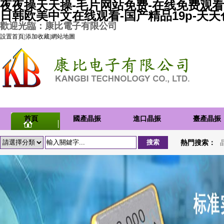
夜夜操天天操-毛片网站免费-在线免费观看
日韩欧美中文在线观看-国产精品19p-天
歡迎光臨：康比電子有限公司
設置首頁
|
添加收藏
|
網站地圖
首頁
國產晶振
進口晶振
臺產晶振
熱門搜索：