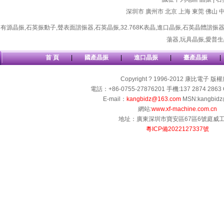
深圳市
廣州市
北京
上海
東莞
佛山
有源晶振
,
石英振動子
,
聲表面諧振器
,
石英晶振
,
32.768K表晶
,
進口晶振
,
石英晶體諧振
蕩器
,
玩具晶振
,
愛普生
首 頁
|
國產晶振
|
進口晶振
|
臺產晶振
|
Copyright ? 1996-2012 康比電子 版
電話：+86-0755-27876201 手機:137 2874 2863 
E-mail：
kangbidz@163.com
MSN:kangbidz
網站:
www.xf-machine.com.cn
地址：廣東深圳市寶安區67區6號庭威
粵ICP備2022127337號