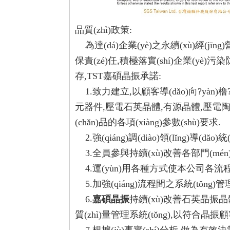
品質(zhì)政策:
為達(dá)企業(yè)之永續(xù)經(jīng)
保責(zé)任,積極落實(shí)企業(yè)污
存,TST嘉碩晶振承諾:
1.致力建立,以顧客導(dǎo)向?yàn)橹?
元器件,壓電石英晶體,有源晶體,壓電
(chǎn)品的各項(xiàng)參數(shù)要求.
2.強(qiáng)調(diào)領(lǐng)導(dǎo
3.全員參與持續(xù)改善各部門(mén)績
4.運(yùn)用各種方式使本公司各流
5.加強(qiáng)流程間之系統(tǒng)管
6.
嘉碩晶振
持續(xù)改善石英晶振晶
質(zhì)量管理系統(tǒng),以符合晶振顧客