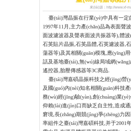
來(lái)源：http://www.x
臺(tái)灣晶振在行業(yè)中具有一定的名
1997年11月,主力產(chǎn)品為表
面波濾波器及聲表面波共振器等),體波(
石英貼片晶振,石英晶體,石英濾波器,石
蕩器等)及其相關(guān)模塊,應(yīng)用領
話及基地臺(tái),無(wú)線局域網(wǎng)絡
遙控器,胎壓傳感器等3C商品.
臺(tái)灣嘉碩晶振科技之經(jīng)營(y
及國(guó)內(nèi)知名相關(guān)科技產(
務(wù)經(jīng)驗(yàn),創(chuàng
仰賴(lài)進(jìn)口而缺乏自主性,造成
窘境,長(zhǎng)期競(jìng)爭(zhē
率組件之臺(tái)灣嘉碩科技,并于2001