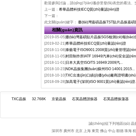
歡迎參與討論，請(qǐng)?jiān)谶@里發(fā)表您的看法、
上一篇：
希華晶體科技IECQ質(zhì)量認(rèn)證
下一篇：
此文關(guān)鍵字：
臺(tái)灣嘉碩晶振
TST貼片晶振
嘉碩貼
相關(guān)資訊
[2019-05-05]
臺(tái)灣嘉碩貼片晶振SGS檢測(cè)報(bào)
[2019-02-21]
希華晶體科技IECQ質(zhì)量認(rèn)證
[2018-11-08]
泰藝電子ISO9001:2008質(zhì)量管理認(rèn).
[2018-11-05]
村田制作所IATF 16949汽車(chē)安全認(rèn).
[2018-11-01]
日本大真空ISO/TS 16949:2009汽...
[2018-10-23]
NDK晶振集團(tuán)蘇州ISO 14001:2015...
[2018-10-10]
TXC出進(jìn)口績(jī)優(yōu)廠商證明書(shū
[2018-09-28]
加高電子(深圳)ISO 9001質(zhì)量認(rèn)證..
TXC晶振
32.768K
京瓷晶振
石英晶體諧振器
石英晶體振蕩器
誠(chéng)征下列地區(qū) 
深圳市
廣州市
北京
上海
東莞
佛山
中山
順德
珠海