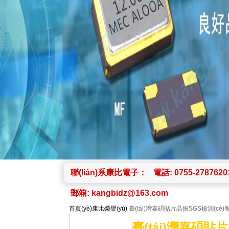
聯(lián)系康比電子：
電話: 0755-2787620
郵箱:
kangbidz@163.com
首頁(yè)
康比榮譽(yù)
臺(tái)灣嘉碩貼片晶振SGS檢測(cè)報
臺(tái)灣嘉碩貼片