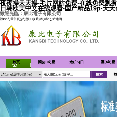
夜夜操天天操-毛片网站免费-在线免费观看
日韩欧美中文在线观看-国产精品19p-天
歡迎光臨：康比電子有限公司
設(shè)置首頁(yè)
|
添加收藏
|
網(wǎng)站地圖
首頁
國(guó)產
進(jìn)口
臺(tái)產
(yè)
(chǎn)晶
晶振
(chǎn)晶
熱
振
振
振