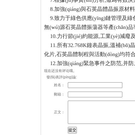
7.根據(jù)事實(shí)分析,做為有效決策
8.加強(qiáng)與石英晶體晶振原材料供
9.致力于綠色供應(yīng)鏈管理及
無(wú)源石英晶體振蕩器等產(chǎn)品導
10.力行節(jié)約能源,工業(yè)減廢及
11.所有32.768K鐘表晶振,溫補(b
化片,石英晶體制程與活動(dòng)均符合法
12.加強(qiáng)緊急事件之防范,并防止
现在还没有评论哦。
發(fā)表評(píng)論:
姓名：
郵箱：
正文：