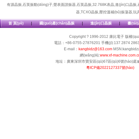
有源晶振
,
石英振動(dòng)子
,
聲表面諧振器
,
石英晶振
,
32.768K表晶
,
進(jìn)口晶振
,
器
,
TCXO晶振
,
壓控溫補(bǔ)振蕩器
,
玩
首 頁(yè)
|
國(guó)產(chǎn)晶振
|
進(jìn)口晶振
|
臺(tái
Copyright ? 1996-2012 康比電子 版權(q
電話：+86-0755-27876201 手機(jī):137 2874 286
E-mail：
kangbidz@163.com
MSN:kangbidz
網(wǎng)站:
www.xf-machine.com.c
地址：廣東深圳市寶安區(qū)67區(qū)6號(hào)庭威工
粵ICP備2022127337號(hào)