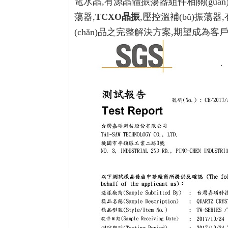
電水晶,有源晶體振蕩器組件相關(guān)產(c
蕩器,
TCXO晶振
,壓控溫補(bǔ)振蕩器,
(chǎn)品之完整解決方案,期望成為